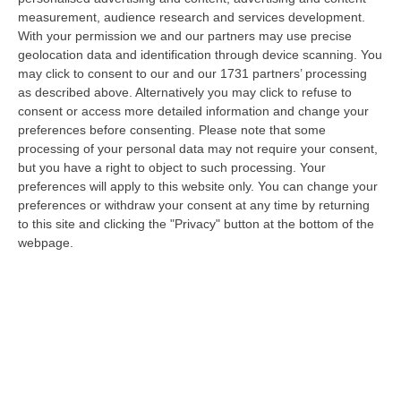
06 Agosto, 20:49
measurement, audience research and services development.
With your permission we and our partners may use precise
La Rivista “America Journals” Celebra Lo Stilista Anton Giulio
geolocation data and identification through device scanning. You
Grande
may click to consent to our and our 1731 partners’ processing
“«Rinomato per la sua impeccabile maestria artigianale e la sua
as described above. Alternatively you may click to refuse to
creatività visionaria, ha trasformato la moda italiana in un’espressione
consent or access more detailed information and change your
dur…
preferences before consenting.
Please note that some
processing of your personal data may not require your consent,
06 Agosto, 20:48
but you have a right to object to such processing. Your
preferences will apply to this website only. You can change your
Dai Piani Per Il Rischio Sismico Al Welfare, I Provvedimenti
preferences or withdraw your consent at any time by returning
Approvati Dalla Giunta Regionale
to this site and clicking the "Privacy" button at the bottom of the
“CATANZARO La Giunta della Regione Calabria, nella seduta odierna, su
webpage.
proposta del presidente Roberto Occhiuto, ha approvato il nuovo Protoc…
06 Agosto, 20:03
Reggio Calabria, Bernini In Visita Alla Mediterranea: «Qui La
Facoltà Di Medicina? Valuteremo La Domanda»
“REGGIO CALABRIA La ministra dell’Università e della ricerca Anna Maria
Bernini ha visitato oggi la Mediterranea di Reggio Calabria, accompa…
06 Agosto, 19:49