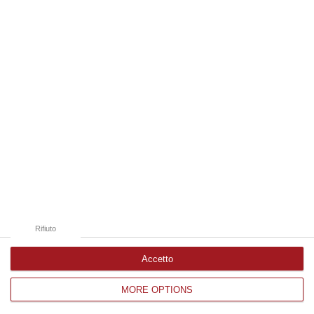
Edizioni provinciali
Catanzaro
Cosenza
Vibo Valentia
Reggio Calabria
Crotone
Rifiuto
Accetto
MORE OPTIONS
Corriere delle Calabria è una testata giornalistica di News&Com S.r.l