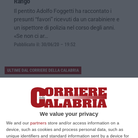
Rango
Il pentito Adolfo Foggetti ha raccontato i
presunti “favori” ricevuti da un carabiniere e
un ispettore di polizia nel corso degli anni.
«Se non ci ar…
Pubblicato il: 30/06/20 – 19:52
ULTIME DAL CORRIERE DELLA CALABRIA
Sistema Bibliotecario Vibonese, La Dura Replica Di Soriano E
Romeo: «Il Fallimento È Di Chi Ha Staccato La Spina»
“VIBO VALENTIA «In queste ore si stanno susseguendo dichiarazioni e
prese di posizione sul futuro del Sistema Bibliotecario Vibonese.
Compre…
We value your privacy
06 Agosto, 22:18
We and our
partners
store and/or access information on a
device, such as cookies and process personal data, such as
Laurea In Medicina, Arriva Il Decreto: Aumentano I Posti
unique identifiers and standard information sent by a device for