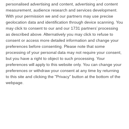
“ROMA Aumentano i posti disponibili per l’immatricolazione ai corsi di
personalised advertising and content, advertising and content
laurea magistrale in Medicina e Chirurgia, Odontoiatria e Protesi den…
measurement, audience research and services development.
With your permission we and our partners may use precise
06 Agosto, 20:49
geolocation data and identification through device scanning. You
may click to consent to our and our 1731 partners’ processing
La Rivista “America Journals” Celebra Lo Stilista Anton Giulio
as described above. Alternatively you may click to refuse to
Grande
consent or access more detailed information and change your
“«Rinomato per la sua impeccabile maestria artigianale e la sua
preferences before consenting.
Please note that some
creatività visionaria, ha trasformato la moda italiana in un’espressione
processing of your personal data may not require your consent,
dur…
but you have a right to object to such processing. Your
06 Agosto, 20:48
preferences will apply to this website only. You can change your
preferences or withdraw your consent at any time by returning
Dai Piani Per Il Rischio Sismico Al Welfare, I Provvedimenti
to this site and clicking the "Privacy" button at the bottom of the
Approvati Dalla Giunta Regionale
webpage.
“CATANZARO La Giunta della Regione Calabria, nella seduta odierna, su
proposta del presidente Roberto Occhiuto, ha approvato il nuovo Protoc…
06 Agosto, 20:03
Reggio Calabria, Bernini In Visita Alla Mediterranea: «Qui La
Facoltà Di Medicina? Valuteremo La Domanda»