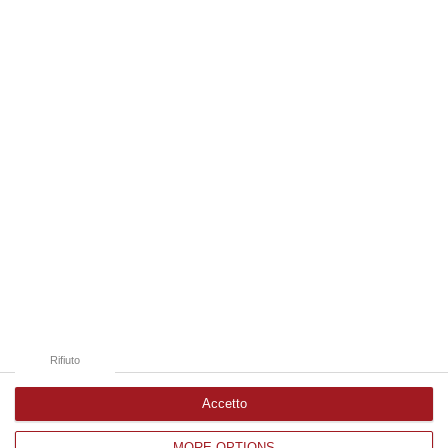
“REGGIO CALABRIA La ministra dell’Università e della ricerca Anna Maria
Bernini ha visitato oggi la Mediterranea di Reggio Calabria, accompa…
06 Agosto, 19:49
Edizioni provinciali
Catanzaro
Cosenza
Vibo Valentia
Reggio Calabria
Crotone
Rifiuto
Accetto
MORE OPTIONS