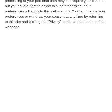
l’architetto vicino ai clan di Lamezia prima
processing of your personal data may not require your consent,
delle Politiche 2018
but you have a right to object to such processing. Your
preferences will apply to this website only. You can change your
Il professionista contatta il candidato del
preferences or withdraw your consent at any time by returning
M5S e lo incontra assieme a un imprenditore
to this site and clicking the "Privacy" button at the bottom of the
webpage.
ora indagato nell’inchiesta Alibante per
offrirgli sostegno e…
Pubblicato il: 09/06/21 – 6:49
ULTIME DAL CORRIERE DELLA CALABRIA
Giornata Enzo Tortora. La Camera Penale Di Cosenza: Dopo
L’astensionismo, Una Campagna Di Alfabetizzazione
Costituzionale
“COSENZA Duro affondo della Camera penale di Cosenza dopo le
astensioni di Pd, Movimento 5 Stelle e Alleanza Verdi al voto per la
istituzion…
06 Agosto, 9:28