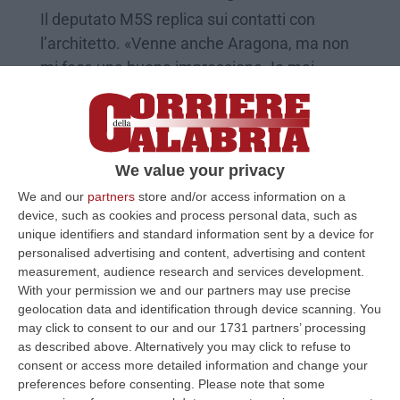
Il deputato M5S replica sui contatti con
l’architetto. «Venne anche Aragona, ma non
mi fece una buona impressione. Io mai
iscritto alla massoneria»
Pubblicato il: 09/06/21 – 10:06
We value your privacy
We and our
partners
store and/or access information on a
device, such as cookies and process personal data, such as
unique identifiers and standard information sent by a device for
personalised advertising and content, advertising and content
measurement, audience research and services development.
With your permission we and our partners may use precise
geolocation data and identification through device scanning. You
may click to consent to our and our 1731 partners’ processing
as described above. Alternatively you may click to refuse to
consent or access more detailed information and change your
I contatti tra il parlamentare d’Ippolito e
preferences before consenting.
Please note that some