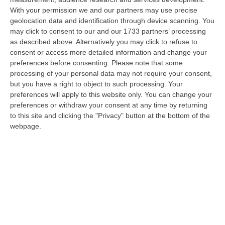
With your permission we and our partners may use precise
Meteo, Ondata Di Caldo Estremo Fino A Ferragosto
geolocation data and identification through device scanning. You
“Nella giornata di oggi ancora temporali, in alcuni casi molto intensi, sui
may click to consent to our and our 1733 partners’ processing
rilievi di Alpi e Appennini, e in locale estensione fin verso le…
as described above. Alternatively you may click to refuse to
09 Agosto, 15:10
consent or access more detailed information and change your
preferences before consenting.
Please note that some
Razionalizzazione Della Spesa Sanitaria E Acquisti Sotto Controllo.
processing of your personal data may not require your consent,
La Strategia “anti-Sprechi” Della Regione
but you have a right to object to such processing. Your
preferences will apply to this website only. You can change your
“CATANZARO La razionalizzazione della spesa sanitaria passa dalla
preferences or withdraw your consent at any time by returning
centralizzazione degli acquisti. È una delle direttrici individuate dalla…
to this site and clicking the "Privacy" button at the bottom of the
09 Agosto, 14:37
webpage.
Un’altra Tragedia Sulle Strade Vibonesi, Incidente Tra Zambrone E
Briatico: Muore Una Donna, Diversi Feriti
“VIBO VALENTIA Ancora sangue sulle strade vibonesi. Questa mattina un
altro tragico incidente è avvenuto sulla ex statale 522 tra Zambrone e…
09 Agosto, 13:34