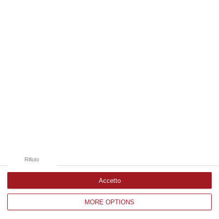
Edizioni provinciali
Catanzaro
Cosenza
Vibo Valentia
Reggio Calabria
Crotone
Rifiuto
Accetto
MORE OPTIONS
Corriere delle Calabria è una testata giornalistica di News&Com S.r.l