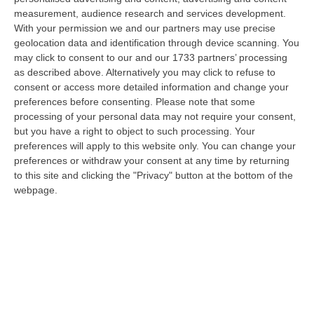
c…
measurement, audience research and services development.
10 Agosto, 7:16
With your permission we and our partners may use precise
geolocation data and identification through device scanning. You
Quando Il Bosco Resta Solo
may click to consent to our and our 1733 partners’ processing
“La Calabria brucia d’estate, ma il fuoco comincia quando le montagne si
as described above. Alternatively you may click to refuse to
spopolano, quando le campagne vengono abbandonate, quando nei
consent or access more detailed information and change your
bosch…
preferences before consenting.
Please note that some
processing of your personal data may not require your consent,
10 Agosto, 7:00
but you have a right to object to such processing. Your
preferences will apply to this website only. You can change your
Statale 106 Senza Pace: Traffico In Tilt Nel Tratto Cosentino Per
preferences or withdraw your consent at any time by returning
Un Tir In Fiamme In Galleria
to this site and clicking the "Privacy" button at the bottom of the
“COSENZA Non bastavano gli incidenti, ecco i mezzi in fiamme: oggi un
webpage.
Tir ha preso fuoco sulla statale 106 nella nuova galleria del terzo me…
09 Agosto, 21:50
Vinitaly And The City, Calderone: «La Calabria Dimostra Vivacità
Imprenditoriale E Crescita Occupazionale»
“REGGIO CALABRIA Arriva puntuale all’area talk del Vinitaly and the city
a Reggio Calabria la ministra del lavoro Marina Elvira Calderone. «…
09 Agosto, 20:31