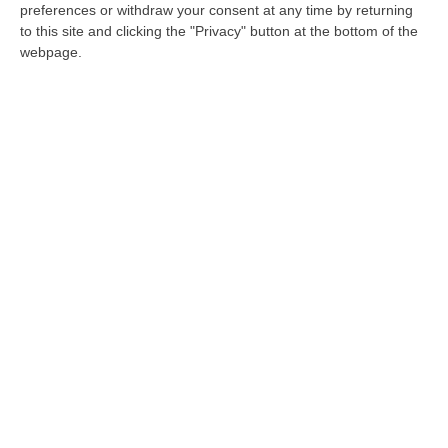
“caso Castrovillari”
preferences or withdraw your consent at any time by returning
to this site and clicking the "Privacy" button at the bottom of the
Gli arresti di Stige e le chiamate tra Tignanelli
webpage.
e Greco. L’interrogatorio di Facciolla a
Spadafora non condiviso con la Dda. Lo
scontro con la Proc…
Pubblicato il: 11/08/20 – 13:13
Magistrati e investigatori, gli amici