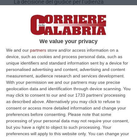
La decisione del giudice per l’udienza
preliminare di Salerno sulle contestazioni
legate all’inchiesta “Stige”. Alla sbarra anche
Carmine Greco, Vito…
Pubblicato il: 19/10/20 – 19:07
We value your privacy
We and our
partners
store and/or access information on a
device, such as cookies and process personal data, such as
unique identifiers and standard information sent by a device for
personalised advertising and content, advertising and content
measurement, audience research and services development.
With your permission we and our partners may use precise
geolocation data and identification through device scanning. You
may click to consent to our and our 1733 partners’ processing
as described above. Alternatively you may click to refuse to
consent or access more detailed information and change your
preferences before consenting.
Please note that some
processing of your personal data may not require your consent,
Gli intrecci tra il poliziotto, il maresciallo e
but you have a right to object to such processing. Your
i magistrati. L’informativa alla base del
preferences will apply to this website only. You can change your