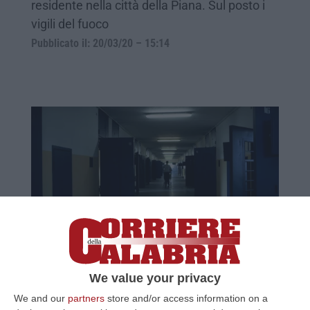
residente nella città della Piana. Sul posto i
vigili del fuoco
Pubblicato il: 20/03/20 – 15:14
Coronavirus, muore agente penitenziario
di Locri
We value your privacy
Sarebbe stato contagiato in missione a
We and our
partners
store and/or access information on a
Bergamo e ricoverato all’ospedale Sacco di