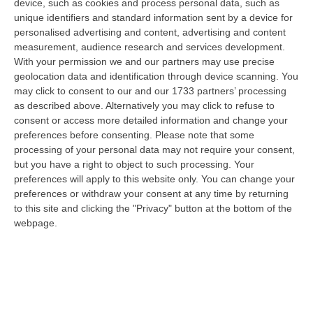
device, such as cookies and process personal data, such as
Milano. Il sindacato: «Sconcertati, non
unique identifiers and standard information sent by a device for
abbiamo mascherine»
personalised advertising and content, advertising and content
measurement, audience research and services development.
Pubblicato il: 19/03/20 – 18:20
With your permission we and our partners may use precise
geolocation data and identification through device scanning. You
may click to consent to our and our 1733 partners’ processing
as described above. Alternatively you may click to refuse to
consent or access more detailed information and change your
preferences before consenting.
Please note that some
processing of your personal data may not require your consent,
but you have a right to object to such processing. Your
preferences will apply to this website only. You can change your
preferences or withdraw your consent at any time by returning
to this site and clicking the "Privacy" button at the bottom of the
webpage.
Palazzina esplosa a Seriate, la vittima è il
vibonese Lorenzo Giannini
Il 27enne aveva comprato l’appartamento