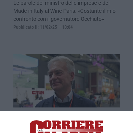
Le parole del ministro delle imprese e del
Made in Italy al Wine Paris. «Costante il mio
confronto con il governatore Occhiuto»
Pubblicato il: 11/02/25 – 10:04
Gallo: Calabria con orgoglio e convinzione
al Wine Paris 2025
All’interno del padiglione Italia uno stand