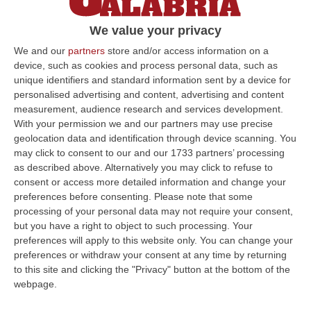
aperto alle aziende vinicole regionali che si
We value your privacy
contraddistinguono per le produzioni Dop e
Igp
We and our
partners
store and/or access information on a
device, such as cookies and process personal data, such as
Pubblicato il: 08/02/25 – 16:58
unique identifiers and standard information sent by a device for
personalised advertising and content, advertising and content
measurement, audience research and services development.
With your permission we and our partners may use precise
ULTIME DAL CORRIERE DELLA CALABRIA
geolocation data and identification through device scanning. You
may click to consent to our and our 1733 partners’ processing
Franz Caruso: «Casa, Giovani E Lavoro Sono Le Sfide Del
as described above. Alternatively you may click to refuse to
Riformismo Di Oggi»
consent or access more detailed information and change your
“COSENZA «Cosenza saprà rispondere positivamente alla raccolta firme
preferences before consenting.
Please note that some
promossa da Avanti PSI, perché gli obiettivi che la animano mettono al…
processing of your personal data may not require your consent,
but you have a right to object to such processing. Your
08 Agosto, 16:00
preferences will apply to this website only. You can change your
preferences or withdraw your consent at any time by returning
Fondi Migranti, I Legali Dopo La Sentenza: «Chi Ha Aiutato L’Italia
to this site and clicking the "Privacy" button at the bottom of the
Dovrà Pagare Le Spese Della Solidarietà Sociale»
webpage.
“Con la sentenza n° 129 del 2026, la seconda sezione giurisdizionale
centrale di appello della Corte dei Conti, il 06 agosto 2026 ha messo l…