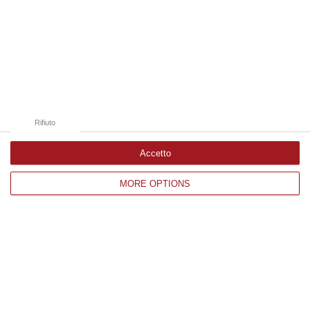
08 Agosto, 13:18
Edizioni provinciali
Catanzaro
Cosenza
Rifiuto
Vibo Valentia
Accetto
Reggio Calabria
MORE OPTIONS
Crotone
Corriere delle Calabria è una testata giornalistica di News&Com S.r.l