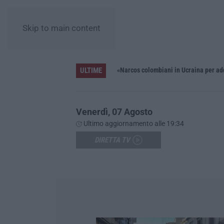
Skip to main content
ULTIME
Distrofia, la Calabria pagherà le prestazioni oltre limiti di spesa per i pazienti curati in Emilia Romagna
«Narcos colombiani in Ucraina per add
Venerdì, 07 Agosto
Ultimo aggiornamento alle 19:34
DIRETTA TV