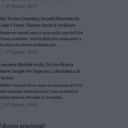
07 Agosto, 18:57
Alto Tirreno Cosentino, Incendi Alimentati Da
Caldo E Vento: Fiamme Anche A Verbicaro
“Numerosi incendi sono in corso nella zona dell’Alto
Tirreno cosentino, favoriti dalle alte temperature e
dal vento che stanno rendendo part…
07 Agosto, 18:57
Leucemia Mieloide Acuta, Da Una Ricerca
Nuove Terapie Per Superare La Resistenza Ai
Farmaci
“ROMA I farmaci mirati contro la mutazione di FLT3
nella leucemia mieloide acuta (Lma) uccidono le
cellule tumorali attivando la ferroptosi…
07 Agosto, 18:43
Edizioni provinciali