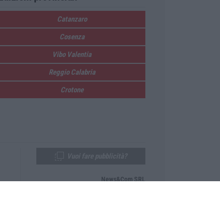
Catanzaro
Cosenza
Vibo Valentia
Reggio Calabria
Crotone
Vuoi fare pubblicità?
News&Com SRL
Telefono:
0968-53665
Email:
newsandcom@gmail.com