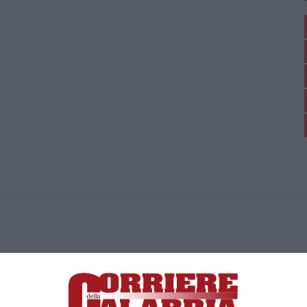
ica di News&Com S.r.l ©2012-
-2026. Tutti i diritti riservati.
ia, Lamezia Terme (CZ)
irettore responsabile Paola Militano |
Privacy