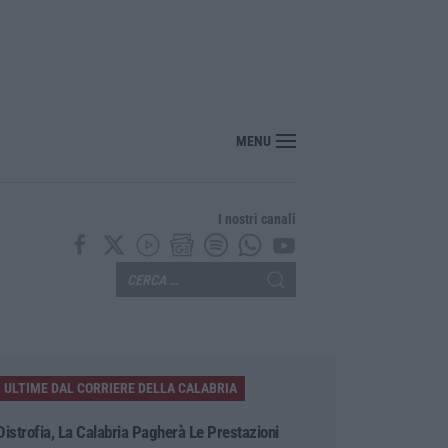
, «guardiani» imposti, armi e affari nei villaggi turistici: il sistema degli Anell
MENU
I nostri canali
ULTIME DAL CORRIERE DELLA CALABRIA
Distrofia, La Calabria Pagherà Le Prestazioni