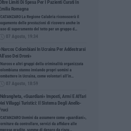
Oltre Limiti Di Spesa Per I Pazienti Curati In
Emilia Romagna
“CATANZARO La Regione Calabria riconoscerà il
pagamento delle prestazioni di ricovero anche in
caso di superamento del tetto per un gruppo d…
07 Agosto, 19:34
«Narcos Colombiani In Ucraina Per Addestrarsi
All’uso Dei Droni»
“Narcos e altri gruppi della criminalità organizzata
colombiana stanno inviando propri uomini a
combattere in Ucraina, come volontari all’in…
07 Agosto, 18:59
’Ndrangheta, «guardiani» Imposti, Armi E Affari
Nei Villaggi Turistici: Il Sistema Degli Anello-
Fruci
“CATANZARO Uomini da assumere come «guardiani»,
forniture da controllare, servizi da affidare alle
imprese gradite, somme di denaro da riscu…