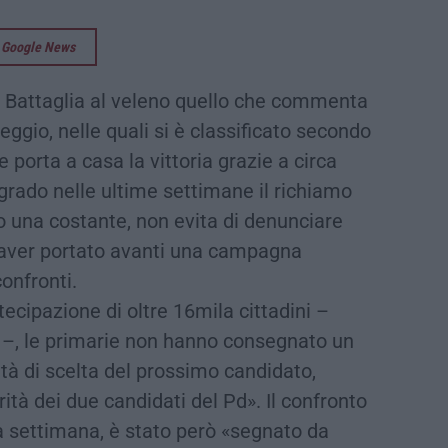
su Google News
attaglia al veleno quello che commenta
eggio, nelle quali si è classificato secondo
porta a casa la vittoria grazie a circa
lgrado nelle ultime settimane il richiamo
ato una costante, non evita di denunciare
di aver portato avanti una campagna
onfronti.
ecipazione di oltre 16mila cittadini –
le –, le primarie non hanno consegnato un
ntà di scelta del prossimo candidato,
tà dei due candidati del Pd». Il confronto
ma settimana, è stato però «segnato da