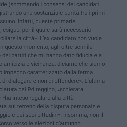
ivide (sommando i consensi dei candidati
egistrando una sostanziale parità tra i primi
ssuno. Infatti, queste primarie,
 esiguo, per il quale sarà necessario
iliare la città». L’ex candidato non vuole
 «In questo momento, agli oltre seimila
he dei partiti che mi hanno dato fiducia e a
o amicizia e vicinanza, diciamo che siamo
ro impegno caratterizzato dalla ferma
, di dialogare e non di offendere». L’ultima
clatura del Pd reggino, «schierata
«ha inteso regalare alla città
ta sul terreno della disputa personale e
ggio e dei suoi cittadini». Insomma, non il
corso verso le elezioni d’autunno.