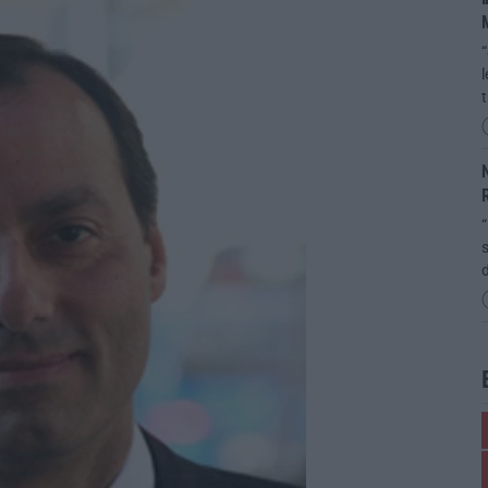
M
t
N
“
s
d