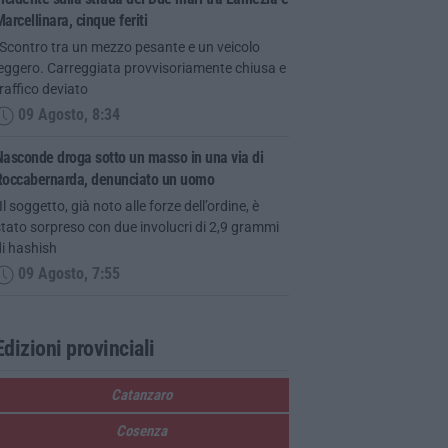
arcellinara, cinque feriti
“Scontro tra un mezzo pesante e un veicolo
leggero. Carreggiata provvisoriamente chiusa e
raffico deviato
09 Agosto, 8:34
asconde droga sotto un masso in una via di
Roccabernarda, denunciato un uomo
Il soggetto, già noto alle forze dell’ordine, è
tato sorpreso con due involucri di 2,9 grammi
i hashish
09 Agosto, 7:55
Edizioni provinciali
Catanzaro
Cosenza