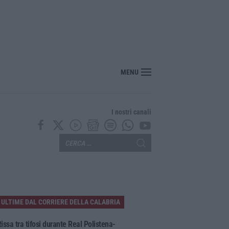
bria, Zoppas: «Il Vinitaly è uno strumento incredibile per gli imprenditori»
MENU
I nostri canali
ULTIME DAL CORRIERE DELLA CALABRIA
issa tra tifosi durante Real Polistena-