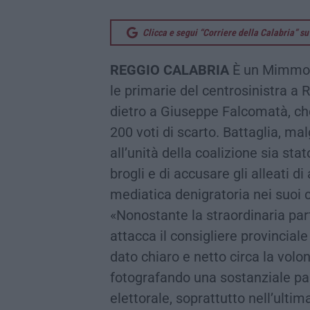
Clicca e segui “Corriere della Calabria” 
REGGIO
CALABRIA
È un Mimmo B
le primarie del centrosinistra a R
dietro a Giuseppe Falcomatà, che 
200 voti di scarto. Battaglia, ma
all’unità della coalizione sia st
brogli e di accusare gli alleati 
mediatica denigratoria nei suoi c
«Nonostante la straordinaria part
attacca il consigliere provincia
dato chiaro e netto circa la volo
fotografando una sostanziale pari
elettorale, soprattutto nell’ulti