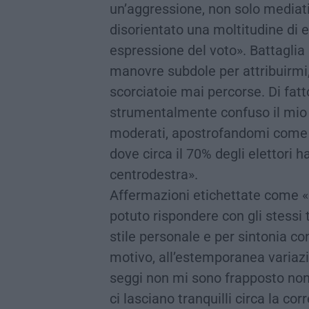
un’aggressione, non solo mediatic
disorientato una moltitudine di el
espressione del voto». Battaglia 
manovre subdole per attribuirmi,
scorciatoie mai percorse. Di fat
strumentalmente confuso il mio sf
moderati, apostrofandomi come l
dove circa il 70% degli elettori h
centrodestra».
Affermazioni etichettate come «m
potuto rispondere con gli stessi t
stile personale e per sintonia con
motivo, all’estemporanea variazio
seggi non mi sono frapposto non
ci lasciano tranquilli circa la cor