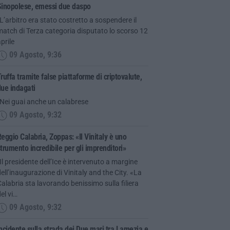
Sinopolese, emessi due daspo
L’arbitro era stato costretto a sospendere il
atch di Terza categoria disputato lo scorso 12
prile
09 Agosto, 9:36
ruffa tramite false piattaforme di criptovalute,
ue indagati
“Nei guai anche un calabrese
09 Agosto, 9:32
eggio Calabria, Zoppas: «Il Vinitaly è uno
trumento incredibile per gli imprenditori»
Il presidente dell’Ice è intervenuto a margine
ell’inaugurazione di Vinitaly and the City. «La
alabria sta lavorando benissimo sulla filiera
el vi…
09 Agosto, 9:32
ncidente sulla strada dei Due mari tra Lamezia e