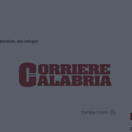
iptovalute, due indagati
Reggio Cala
Cambia colore:
R