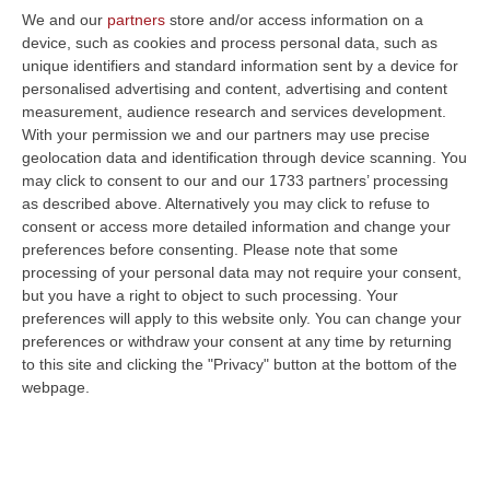
We and our
partners
store and/or access information on a
device, such as cookies and process personal data, such as
unique identifiers and standard information sent by a device for
personalised advertising and content, advertising and content
measurement, audience research and services development.
With your permission we and our partners may use precise
geolocation data and identification through device scanning. You
may click to consent to our and our 1733 partners’ processing
Clicca e segui “Corriere della Calabria” su Google News
as described above. Alternatively you may click to refuse to
consent or access more detailed information and change your
preferences before consenting.
Please note that some
COSENZA
«Franco Presta è innocente». Lo
processing of your personal data may not require your consent,
ha ribadito più volte il suo avvocato Franco
but you have a right to object to such processing. Your
Locco nel corso dell’arringa del processo
preferences will apply to this website only. You can change your
preferences or withdraw your consent at any time by returning
Terminator IV, il procedimento scaturito
to this site and clicking the "Privacy" button at the bottom of the
dall’operazione che ha cercato di fare luce
webpage.
sulla guerra di mafia nel Cosentino. In questo
processo sono imputati Vincenzo Dedato,
Franco Presta e Francesco Amodio. Walter