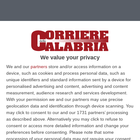
We value your privacy
We and our
partners
store and/or access information on a
device, such as cookies and process personal data, such as
unique identifiers and standard information sent by a device for
personalised advertising and content, advertising and content
measurement, audience research and services development.
Clicca e segui “Corriere della Calabria” su Google News
With your permission we and our partners may use precise
geolocation data and identification through device scanning. You
may click to consent to our and our 1731 partners’ processing
PAOLA
L’ormai ex sostituto procuratore della
as described above. Alternatively you may click to refuse to
Dda di Catanzaro Pierpaolo Bruni è il nuovo
consent or access more detailed information and change your
preferences before consenting.
Please note that some
procuratore capo di Paola. Lo ha deciso nel
processing of your personal data may not require your consent,