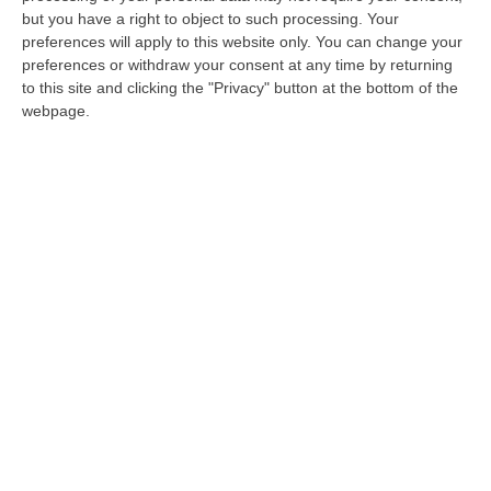
primo pomeriggio di lunedì la quinta
but you have a right to object to such processing. Your
preferences will apply to this website only. You can change your
commissione del Consiglio superiore della
preferences or withdraw your consent at any time by returning
magistratura. Bruni, in servizio dal 2010 alla
to this site and clicking the "Privacy" button at the bottom of the
Procura catanzarese, è da sempre
webpage.
impegnato nella lotta all’ ndrangheta. Nel
corso di questi anni ha condotto importanti
inchieste contro i clan delle province di Vibo,
Crotone e Cosenza. In precedenza era stato
in forza a Crotone ma “applicato” alla
distrettuale di Catanzaro.
Bruni è stato indicato all’unanimità dalla
Commissione per il conferimento degli
incarichi direttivi del Csm. Subentrerà a
Paola a Bruno Giordano, che domani
s’insedierà come procuratore a Vibo