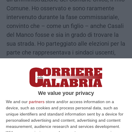
Comune. Ho osservato e sono raramente
intervenuto durante la fase commissariale,
convinto che – come un figlio – anche Casali
del Manco fosse e sia in grado di trovare la
sua strada. Ho parteggiato alle elezioni per la
parte che rappresentava i sindaci uscenti,
convinto ancora che fosse compito loro
traghettare il nuovo comune verso la
normalità amministrativa di un Comune
nuovo e straordinario, che arricchiva ogni
We value your privacy
borgo con la cultura, i tesori e le tradizioni
We and our
partners
store and/or access information on a
dell’altro. Ed invece devo assistere, da oggi
device, such as cookies and process personal data, such as
non più in silenzio, alla evidente sciatteria
unique identifiers and standard information sent by a device for
personalised advertising and content, advertising and content
con la quale l’attuale maggioranza affronta e
measurement, audience research and services development.