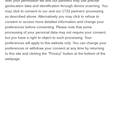
si fa piovere addosso gli eventi, i
With your permission we and our partners may use precise
geolocation data and identification through device scanning. You
provvedimenti, le decisioni, ed ora anche per
may click to consent to our and our 1733 partners’ processing
completare una vergognosa opera di
as described above. Alternatively you may click to refuse to
consent or access more detailed information and change your
“damnatio memoriae” sul nome e la figura di
preferences before consenting.
Please note that some
mia madre. Ho tollerato e non senza
processing of your personal data may not require your consent,
disappunto che si mantenessero rapporti di
but you have a right to object to such processing. Your
preferences will apply to this website only. You can change your
contiguità con uomini politici di Fratelli
preferences or withdraw your consent at any time by returning
d’Italia, nonostante l’amministrazione fosse
to this site and clicking the "Privacy" button at the bottom of the
webpage.
sostenuta dal locale circolo cittadino del
Partito Democratico. Ho assistito allo
smarrimento di alcuni assessori attinti da
atti intimidatori, altri tenuti fuori da ogni
decisione che conta; ho ascoltato incredulo
storie di un sindaco irreperibile nel momento
del maggiore bisogno per la comunità,