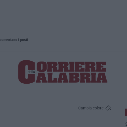
 aumentano i posti
La rivista 
Cambia colore:
S