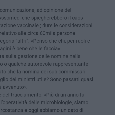
i comunicazione, ad opinione del
 Assomed, che spiegherebbero il caos
tazione vaccinale ; dure le considerazioni
relativo alle circa 60mila persone
goria “altri”: «Penso che chi, per ruoli e
dagini è bene che le faccia».
sta sulla gestione delle nomine nella
io o qualche autorevole rappresentante
rato che la nomina dei sub commissari
lio dei ministri utile? Sono passati quasi
 è avvenuto».
e del tracciamento: «Più di un anno fa
l’operatività delle microbiologie, siamo
 circostanza e oggi abbiamo un dato di