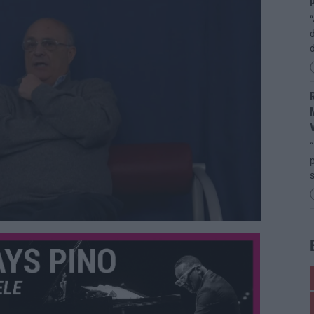
p
“
d
R
M
“
p
s