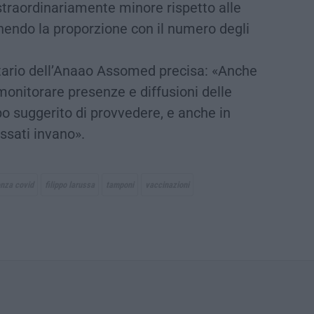
straordinariamente minore rispetto alle
nendo la proporzione con il numero degli
tario dell’Anaao Assomed precisa: «Anche
monitorare presenze e diffusioni delle
o suggerito di provvedere, e anche in
assati invano».
nza covid
filippo larussa
tamponi
vaccinazioni