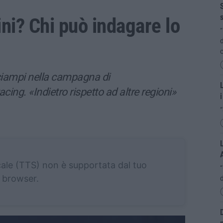
S
s
ini? Chi può indagare lo
“
d
c
nciampi nella campagna di
L
ing. «Indietro rispetto ad altre regioni»
i
“
L
cale (TTS) non è supportata dal tuo
browser.
d
D