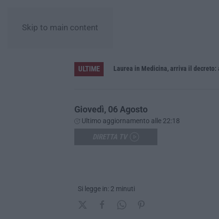
Skip to main content
ULTIME
Sistema bibliotecario vibonese, la dura replica di Soriano e Romeo: «Il fallimento è di chi ha staccato la spina»
Laurea in Medicina, arriva il decreto:
Giovedì, 06 Agosto
Ultimo aggiornamento alle 22:18
DIRETTA TV
Si legge in: 2 minuti