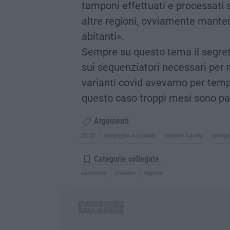
tamponi effettuati e processati 
altre regioni, ovviamente mante
abitanti».
Sempre su questo tema il segre
sui sequenziatori necessari per 
varianti covid avevamo per temp
questo caso troppi mesi sono p
Argomenti
20.20
campagna vaccinale
contact tracing
emerge
Categorie collegate
catanzaro
cronaca
regione