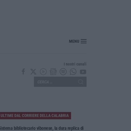
“America Journals” celebra lo stilista Anton Giulio Grande
MENU
I nostri canali
ULTIME DAL CORRIERE DELLA CALABRIA
istema bibliotecario vibonese, la dura replica di