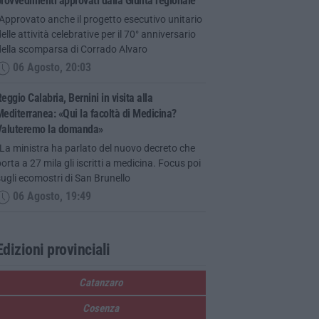
rovvedimenti approvati dalla Giunta regionale
Approvato anche il progetto esecutivo unitario
elle attività celebrative per il 70° anniversario
della scomparsa di Corrado Alvaro
06 Agosto, 20:03
eggio Calabria, Bernini in visita alla
editerranea: «Qui la facoltà di Medicina?
Valuteremo la domanda»
La ministra ha parlato del nuovo decreto che
orta a 27 mila gli iscritti a medicina. Focus poi
ugli ecomostri di San Brunello
06 Agosto, 19:49
Edizioni provinciali
Catanzaro
Cosenza