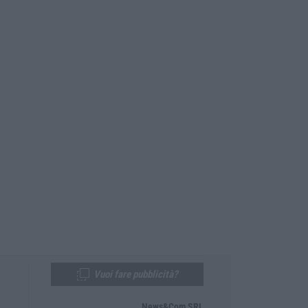
Vuoi fare pubblicità?
News&Com SRL