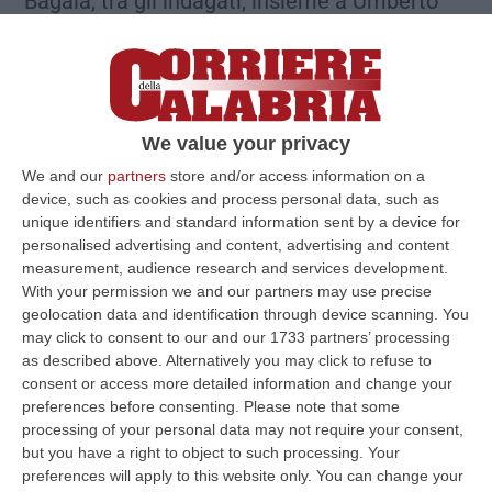
Bagalà, tra gli indagati, insieme a Umberto
Gedeone, Alessandro Rubino e Antonio
Gedeone, fratello di Umberto, tutti e tre
indagati. A luglio dello stesso anno il 20%
delle quote passano in mano alla
We value your privacy
“Cardamone Group srl”, fino al 2017 quando
We and our
partners
store and/or access information on a
anche questa società verrà raggiunta da
device, such as cookies and process personal data, such as
unique identifiers and standard information sent by a device for
un’interdittiva antimafia emessa dalla
personalised advertising and content, advertising and content
Prefettura di Cosenza.
measurement, audience research and services development.
With your permission we and our partners may use precise
geolocation data and identification through device scanning. You
La ristrutturazione dell’Hotel dei Fiori
may click to consent to our and our 1733 partners’ processing
as described above. Alternatively you may click to refuse to
consent or access more detailed information and change your
La società a luglio del 2006 inizia a muoversi
preferences before consenting.
Please note that some
processing of your personal data may not require your consent,
per
la ristrutturazione del rudere del plesso
but you have a right to object to such processing. Your
alberghiero “Hotel dei Fiori”, acquistando il
preferences will apply to this website only. You can change your