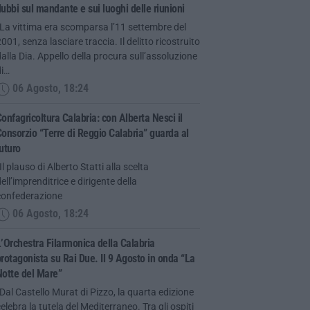
ubbi sul mandante e sui luoghi delle riunioni
La vittima era scomparsa l’11 settembre del
001, senza lasciare traccia. Il delitto ricostruito
alla Dia. Appello della procura sull’assoluzione
di…
06 Agosto, 18:24
onfagricoltura Calabria: con Alberta Nesci il
onsorzio “Terre di Reggio Calabria” guarda al
uturo
Il plauso di Alberto Statti alla scelta
ell’imprenditrice e dirigente della
confederazione
06 Agosto, 18:24
’Orchestra Filarmonica della Calabria
rotagonista su Rai Due. Il 9 Agosto in onda “La
Notte del Mare”
Dal Castello Murat di Pizzo, la quarta edizione
elebra la tutela del Mediterraneo. Tra gli ospiti