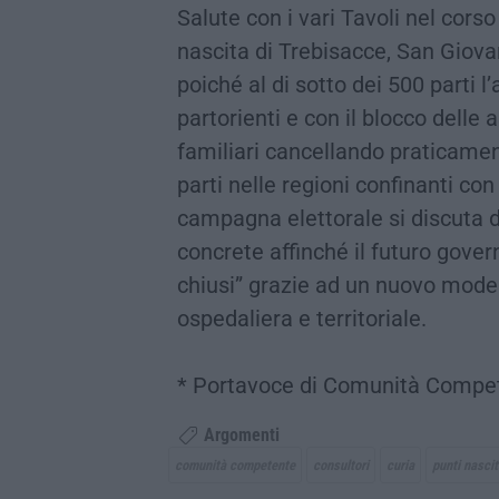
Salute con i vari Tavoli nel corso
nascita di Trebisacce, San Giovann
poiché al di sotto dei 500 parti l
partorienti e con il blocco delle
familiari cancellando praticamen
parti nelle regioni confinanti co
campagna elettorale si discuta 
concrete affinché il futuro gover
chiusi” grazie ad un nuovo model
ospedaliera e territoriale.
* Portavoce di Comunità Compe
Argomenti
comunità competente
consultori
curia
punti nascit