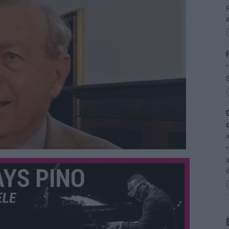
F
P
“
S
C
c
«
“
s