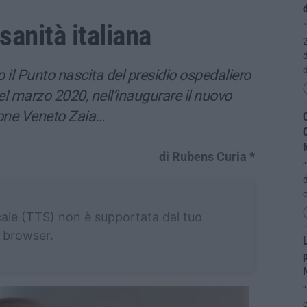
d
 sanità italiana
“
2
d
o il Punto nascita del presidio ospedaliero
el marzo 2020, nell’inaugurare il nuovo
ione Veneto Zaia…
C
C
f
di Rubens Curia *
“
d
cale (TTS) non è supportata dal tuo
browser.
L
p
“
c