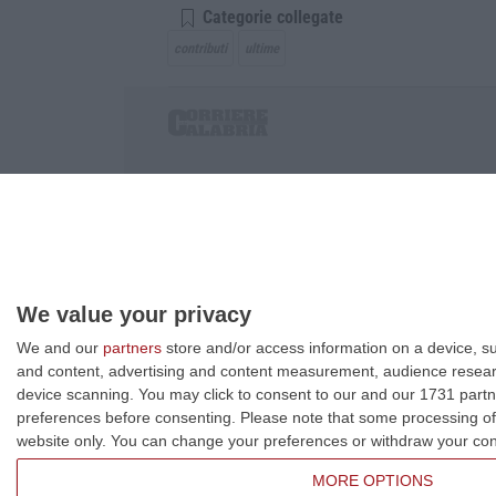
Categorie collegate
contributi
ultime
Corriere delle Calabria è una testata giornalist
P.IVA. 03199620794, Via del mare 6/G, S.Eufem
Iscrizione tribunale di Lamezia Terme 5/2011 - D
Effettua una ricerca sul Corriere delle Calabria
We value your privacy
We and our
partners
store and/or access information on a device, su
and content, advertising and content measurement, audience resea
device scanning. You may click to consent to our and our 1731 partn
preferences before consenting.
Please note that some processing of 
website only. You can change your preferences or withdraw your conse
MORE OPTIONS