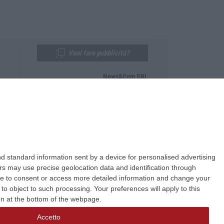
Vuoi fare pubblicità?
News&Com SRL
Telefono:
0968-53665
Email:
newsandcom@gmail.com
d standard information sent by a device for personalised advertising
s may use precise geolocation data and identification through
use to consent or access more detailed information and change your
o object to such processing. Your preferences will apply to this
ton at the bottom of the webpage.
Accetto