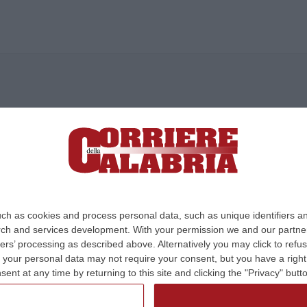
ica di News&Com S.r.l ©2012-
-2026. Tutti i diritti riservati.
ia, Lamezia Terme (CZ)
irettore responsabile Paola Militano |
Privacy
ch as cookies and process personal data, such as unique identifiers an
rch and services development.
With your permission we and our partner
Design:
cfweb
ers’ processing as described above. Alternatively you may click to ref
your personal data may not require your consent, but you have a right t
nt at any time by returning to this site and clicking the "Privacy" but