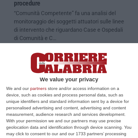
procedure
“Comunità Competente” fa una analisi del
monitoraggio dei soggetti attuatori sulle linee
di intervento che riguardano Case e Ospedali
di Comunità e C…
Pubblicato il: 22/05/25 – 9:12
We value your privacy
We and our
partners
store and/or access information on a
device, such as cookies and process personal data, such as
unique identifiers and standard information sent by a device for
personalised advertising and content, advertising and content
measurement, audience research and services development.
With your permission we and our partners may use precise
geolocation data and identification through device scanning. You
may click to consent to our and our 1733 partners’ processing
Dal Laboratorio di Comunità Competente