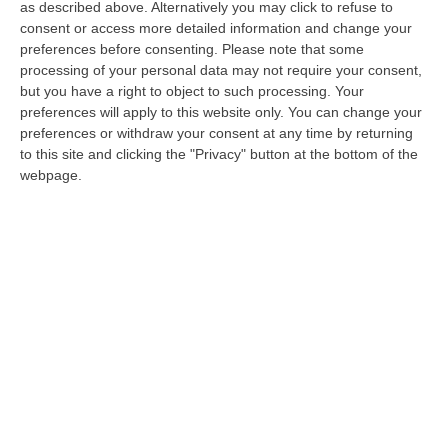
as described above. Alternatively you may click to refuse to
le proposte contro la povertà di salute in
consent or access more detailed information and change your
Calabria
preferences before consenting.
Please note that some
processing of your personal data may not require your consent,
Partecipata assemblea annuale a Lamezia
but you have a right to object to such processing. Your
Terme. Indicate le priorità da sottoporre
preferences will apply to this website only. You can change your
all’attenzione dei vertici regionali della sanità
preferences or withdraw your consent at any time by returning
to this site and clicking the "Privacy" button at the bottom of the
Pubblicato il: 11/10/24 – 15:47
webpage.