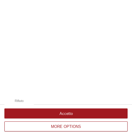
«L’istituzione del Coordinamento per la
salute mentale è un importante passo
avanti verso la sanità partecipata»
Il portavoce di “Comunità competente”,
Curia, esprime apprezzamento per l’ultimo
decreto del commissario Occhiuto
Pubblicato il: 25/03/23 – 9:08
Rifiuto
Accetto
MORE OPTIONS