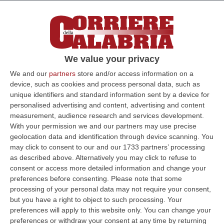
We value your privacy
We and our
partners
store and/or access information on a
device, such as cookies and process personal data, such as
unique identifiers and standard information sent by a device for
personalised advertising and content, advertising and content
measurement, audience research and services development.
With your permission we and our partners may use precise
Clicca e segui “Corriere della Calabria” su Google News
geolocation data and identification through device scanning. You
may click to consent to our and our 1733 partners’ processing
Si fa sempre più drammatica la situazione
as described above. Alternatively you may click to refuse to
consent or access more detailed information and change your
nella città assediata di Mariupol, dove le
preferences before consenting.
Please note that some
forze ucraine sono ormai allo stremo ed i
processing of your personal data may not require your consent,
russi hanno rafforzato gli attacchi. Ma
but you have a right to object to such processing. Your
preferences will apply to this website only. You can change your
“Mariupol non è ancora caduta perche’ i
preferences or withdraw your consent at any time by returning