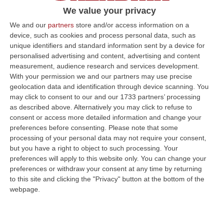
A questo costo, secondo il Codacons, si deve
We value your privacy
poi aggiungere il costo dei libri di testo, che
We and our
partners
store and/or access information on a
device, such as cookies and process personal data, such as
però varia a seconda del grado d’istruzione e
unique identifiers and standard information sent by a device for
dell’indirizzo scolastico: ma la spesa globale
personalised advertising and content, advertising and content
potrebbe rischiare di toccare i 1.300 euro a
measurement, audience research and services development.
With your permission we and our partners may use precise
studente, se si somma il corredo ai libri. E
geolocation data and identification through device scanning. You
sempre per il Codacons queste prospettive
may click to consent to our and our 1733 partners’ processing
as described above. Alternatively you may click to refuse to
sono l’effetto del caro-energia che
consent or access more detailed information and change your
determinano ricadute sui listini al dettaglio.
preferences before consenting.
Please note that some
processing of your personal data may not require your consent,
Non manca però anche la crisi delle materie
but you have a right to object to such processing. Your
prime per le ricadute economiche sui prezzi
preferences will apply to this website only. You can change your
in corso, come la quotazione di carta,
preferences or withdraw your consent at any time by returning
to this site and clicking the "Privacy" button at the bottom of the
plastica, tessili, eccetera. Unitamente ai costi
webpage.
di trasporto, per l’aumento dei carburanti,
benzina, diesel, gas e metano. Sul rincaro dei