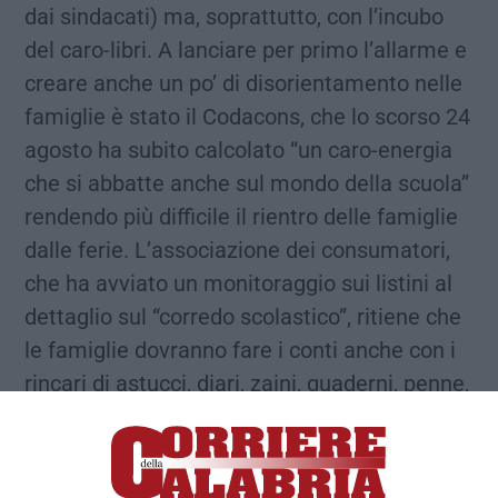
dai sindacati) ma, soprattutto, con l’incubo
del caro-libri. A lanciare per primo l’allarme e
creare anche un po’ di disorientamento nelle
famiglie è stato il Codacons, che lo scorso 24
agosto ha subito calcolato “un caro-energia
che si abbatte anche sul mondo della scuola”
rendendo più difficile il rientro delle famiglie
dalle ferie. L’associazione dei consumatori,
che ha avviato un monitoraggio sui listini al
dettaglio sul “corredo scolastico”, ritiene che
le famiglie dovranno fare i conti anche con i
rincari di astucci, diari, zaini, quaderni, penne,
ecc., prodotti i cui prezzi risultano in aumento
mediamente del 7% rispetto allo scorso
anno. Esborso previsto: 588 euro a studente.