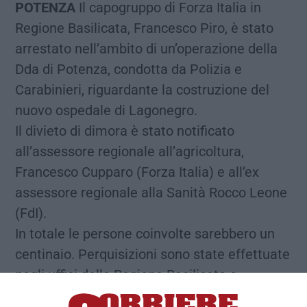
POTENZA
Il capogruppo di Forza Italia in
Regione Basilicata, Francesco Piro, è stato
arrestato nell’ambito di un’operazione della
Dda di Potenza, condotta da Polizia e
Carabinieri, riguardante la costruzione del
nuovo ospedale di Lagonegro.
Il divieto di dimora è stato notificato
all’assessore regionale all’agricoltura,
Francesco Cupparo (Forza Italia) e all’ex
assessore regionale alla Sanità Rocco Leone
(FdI).
In totale le persone coinvolte sarebbero un
centinaio. Perquisizioni sono state effettuate
negli uffici della Regione Basilicata e
all’ospedale San Carlo di Potenza, il cui