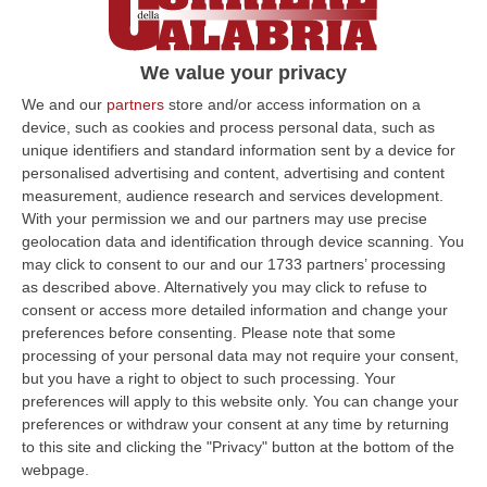
direttore generale Giuseppe Spera risulta
essere coinvolto nell’inchiesta. Al
We value your privacy
governatore Vito Bardi, che risulta indagato,
We and our
partners
store and/or access information on a
è stata chiesta la consegna del cellulare.
device, such as cookies and process personal data, such as
unique identifiers and standard information sent by a device for
personalised advertising and content, advertising and content
«Piro aveva rapporti con la ‘ndrangheta»
measurement, audience research and services development.
With your permission we and our partners may use precise
geolocation data and identification through device scanning. You
Piro, arrestato stamani, aveva «relazioni con
may click to consent to our and our 1733 partners’ processing
esponenti della locale criminalità
as described above. Alternatively you may click to refuse to
consent or access more detailed information and change your
organizzata». Secondo la Dda di Potenza,
preferences before consenting.
Please note that some
«non di rado per raggiungere proprie finalita’
processing of your personal data may not require your consent,
personali, politiche ed elettorali, e a scopo
but you have a right to object to such processing. Your
preferences will apply to this website only. You can change your
intimidatorio, ostentava ai suoi interlocutori i
preferences or withdraw your consent at any time by returning
suoi asseriti collegamenti con contesti
to this site and clicking the "Privacy" button at the bottom of the
webpage.
criminali calabresi».