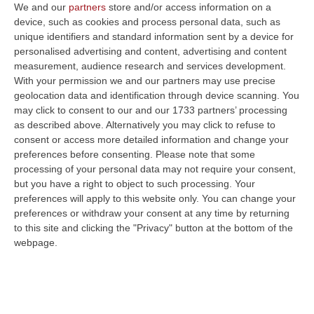
We and our
partners
store and/or access information on a
device, such as cookies and process personal data, such as
unique identifiers and standard information sent by a device for
personalised advertising and content, advertising and content
measurement, audience research and services development.
With your permission we and our partners may use precise
geolocation data and identification through device scanning. You
may click to consent to our and our 1733 partners’ processing
as described above. Alternatively you may click to refuse to
consent or access more detailed information and change your
preferences before consenting.
Please note that some
processing of your personal data may not require your consent,
Clicca e segui “Corriere della Calabria” su Google News
but you have a right to object to such processing. Your
preferences will apply to this website only. You can change your
preferences or withdraw your consent at any time by returning
LAMEZIA TERME «I dati ufficiali appena
to this site and clicking the "Privacy" button at the bottom of the
diramati consentono alla Calabria di portare
webpage.
alla Camera Anna Laura Orrico, Vittoria
Baldino, Riccardo Tucci ed Elisa Scutellà
mentre al Senato siederà Roberto