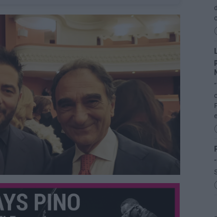
d
L
p
“
c
F
P
“
S