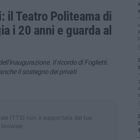
s
s
: il Teatro Politeama di
“
a i 20 anni e guarda al
P
l
O
dell’inaugurazione. Il ricordo di Foglietti.
d
che il sostegno dei privati
“
2
d
C
cale (TTS) non è supportata dal tuo
C
browser.
f
“