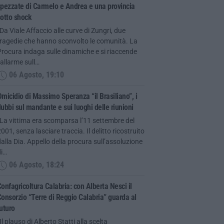
pezzate di Carmelo e Andrea e una provincia
otto shock
Da Viale Affaccio alle curve di Zungri, due
tragedie che hanno sconvolto le comunità. La
rocura indaga sulle dinamiche e si riaccende
’allarme sull…
06 Agosto, 19:10
micidio di Massimo Speranza “il Brasiliano”, i
ubbi sul mandante e sui luoghi delle riunioni
La vittima era scomparsa l’11 settembre del
001, senza lasciare traccia. Il delitto ricostruito
alla Dia. Appello della procura sull’assoluzione
di…
06 Agosto, 18:24
onfagricoltura Calabria: con Alberta Nesci il
onsorzio “Terre di Reggio Calabria” guarda al
uturo
Il plauso di Alberto Statti alla scelta