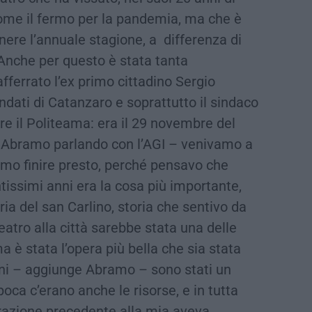
 come il fermo per la pandemia, ma che è
nere l’annuale stagione, a differenza di
. Anche per questo è stata tanta
fferrato l’ex primo cittadino Sergio
dati di Catanzaro e soprattutto il sindaco
re il Politeama: era il 29 novembre del
 Abramo parlando con l’AGI – venivamo a
vamo finire presto, perché pensavo che
ntissimi anni era la cosa più importante,
oria del san Carlino, storia che sentivo da
atro alla città sarebbe stata una delle
ma è stata l’opera più bella che sia stata
nni – aggiunge Abramo – sono stati un
poca c’erano anche le risorse, e in tutta
razione precedente alla mia aveva