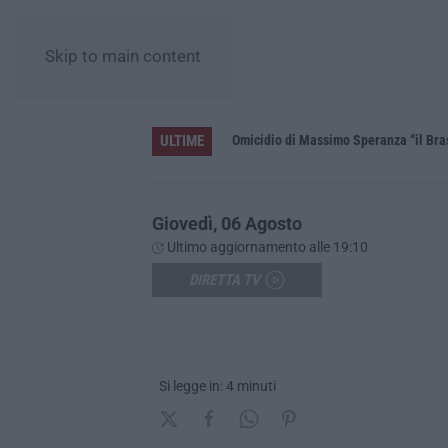
Skip to main content
ULTIME
L’estate di sangue sulle strade vibonesi, le vite spezzate di Carmelo e Andrea e una provincia sotto shock
Omicidio di Massimo Speranza “il Brasi
Giovedì, 06 Agosto
Ultimo aggiornamento alle 19:10
DIRETTA TV
Si legge in: 4 minuti