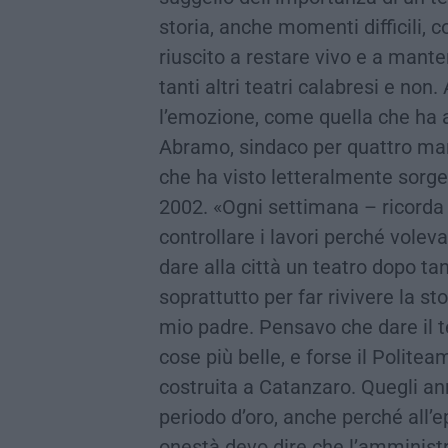
storia, anche momenti difficili,
riuscito a restare vivo e a mante
tanti altri teatri calabresi e non
l’emozione, come quella che ha a
Abramo, sindaco per quattro man
che ha visto letteralmente sorge
2002. «Ogni settimana – ricorda
controllare i lavori perché vole
dare alla città un teatro dopo ta
soprattutto per far rivivere la st
mio padre. Pensavo che dare il te
cose più belle, e forse il Politea
costruita a Catanzaro. Quegli a
periodo d’oro, anche perché all’e
onestà devo dire che l’amminist