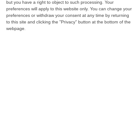
Nel corso della deposizione in aula bunker, il
but you have a right to object to such processing. Your
preferences will apply to this website only. You can change your
maresciallo Vecchione racconta un altro
preferences or withdraw your consent at any time by returning
episodio significativo
sull’alleanza, forte, tra
to this site and clicking the "Privacy" button at the bottom of the
gli Anello e i Fruci, risalente al 2015 quando
webpage.
l’indagine poi confluita nell’operazione
Imponimento era già partita
. «Il 16 novembre
2016 – racconta – abbiamo intercettato una
conversazione ambientale nell’auto di
Francescantonio Anello (cl. ’89), figlio del
boss Rocco, all’interno del distributore di
benzina CP Polito ad Acconia di Curinga.
Francescantonio Anello era in macchina e ad
un certo punto si avvicina all’autoveicolo
Vincenzino Fruci
che abbiamo riconosciuto
dal tono di voce visto che lo stavamo già