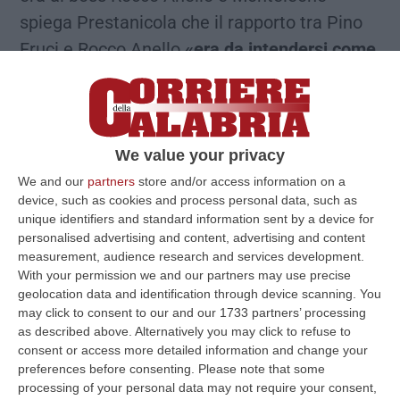
spiega Prestanicola che il rapporto tra Pino
Fruci e Rocco Anello
«era da intendersi come
quello suo con i suoi operai»
e quando Fruci
per conto di Rocco Anello aveva dovuto
recarsi a fare «casini o bordelli, riferito a fatti
di criminalità o comunque a reati di cui Fruci
We value your privacy
annovera diversi precedenti, e quindi per dar
We and our
partners
store and/or access information on a
device, such as cookies and process personal data, such as
conto a Rocco Anello si era fatto anche dieci
unique identifiers and standard information sent by a device for
anni di carcere e per questo motivo usava
personalised advertising and content, advertising and content
measurement, audience research and services development.
l’espressione “per questo motivo gli tocca
With your permission we and our partners may use precise
mezza torta”».
geolocation data and identification through device scanning. You
may click to consent to our and our 1733 partners’ processing
as described above. Alternatively you may click to refuse to
La richiesta di incontro con il boss
consent or access more detailed information and change your
preferences before consenting.
Please note that some
processing of your personal data may not require your consent,