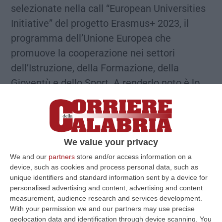
selezionate nella call “European Universities
Initiative” del progetto Erasmus+ 2023, il
programma dell’Unione Europea che
promuove la cooperazione nei settori
dell’Istruzione, della Formazione, della
Gioventù e dello Sport. A renderlo noto è lo
stesso ateneo il quale fa sapere che il
Ministero dell’Università e della Ricerca ha
sottolineato come siano solo 4 le new entry
italiane a beneficiare di questa misura: le
We value your privacy
università della Calabria, dell’Aquila, di
We and our
partners
store and/or access information on a
device, such as cookies and process personal data, such as
Ferrara e di Salerno. “L’Unical – scrive
unique identifiers and standard information sent by a device for
l’ateneo – entra così a far parte del gotha
personalised advertising and content, advertising and content
measurement, audience research and services development.
delle 21 università italiane selezionate dalla
With your permission we and our partners may use precise
Commissione europea, accanto ad atenei di
geolocation data and identification through device scanning. You