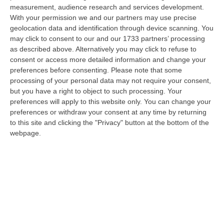
Francesco Mancuso, detto “Ciccio Tabacco”
,
measurement, audience research and services development.
With your permission we and our partners may use precise
zio della moglie del collaboratore.
geolocation data and identification through device scanning. You
Ciccio Mancuso è stato vittima di un
may click to consent to our and our 1733 partners’ processing
as described above. Alternatively you may click to refuse to
attentato, il 9 luglio del 2003 a Spilinga, nel
consent or access more detailed information and change your
quale perse la vita Raffaele Fiamingo,
preferences before consenting.
Please note that some
processing of your personal data may not require your consent,
all’epoca 43enne, pluripregiudicato di Zungri.
but you have a right to object to such processing. Your
Colpito al torace, all’addome e al braccio
preferences will apply to this website only. You can change your
sinistro, Ciccio Tabacco riuscì a salvarsi dopo
preferences or withdraw your consent at any time by returning
to this site and clicking the "Privacy" button at the bottom of the
un intervento chirurgico all’ospedale di Vibo e
webpage.
una degenza di un mese e mezzo al
Policlinico di Messina.
«Gli faccio vedere io come si agisce»
Pasquale Megna ricorda di avere sentito