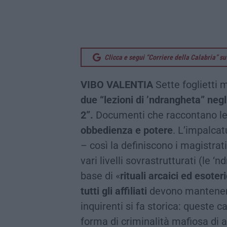
Clicca e segui “Corriere della Calabria” 
VIBO VALENTIA
Sette foglietti 
due “lezioni di ’ndrangheta” negl
2”.
Documenti che raccontano l
obbedienza e potere
. L’impalcat
– così la definiscono i magistra
vari livelli sovrastrutturati (le ‘n
base di «
rituali arcaici ed esoteri
tutti gli affiliati
devono manteners
inquirenti si fa storica: queste 
forma di criminalità mafiosa di a