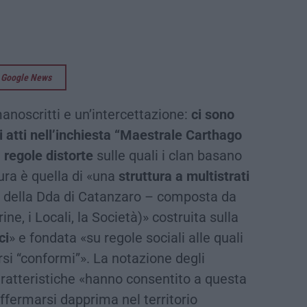
su Google News
manoscritti e un’intercettazione:
ci sono
i atti nell’inchiesta “Maestrale Carthago
e
regole distorte
sulle quali i clan basano
ura è quella di «una
struttura a multistrati
ti della Dda di Catanzaro – composta da
drine, i Locali, la Società)» costruita sulla
ci
» e fondata «su regole sociali alle quali
i “conformi”». La notazione degli
caratteristiche «hanno consentito a questa
ffermarsi dapprima nel territorio