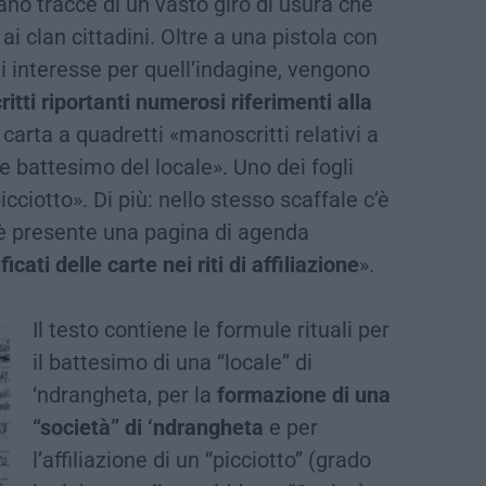
ano tracce di un vasto giro di usura che
 ai clan cittadini. Oltre a una pistola con
i interesse per quell’indagine, vengono
ritti riportanti numerosi riferimenti alla
 carta a quadretti «manoscritti relativi a
e battesimo del locale». Uno dei fogli
icciotto». Di più: nello stesso scaffale c’è
 è presente una pagina di agenda
ficati delle carte nei riti di affiliazione
».
Il testo contiene le formule rituali per
il battesimo di una “locale” di
‘ndrangheta, per la
formazione di una
“società” di ‘ndrangheta
e per
l’affiliazione di un “picciotto” (grado