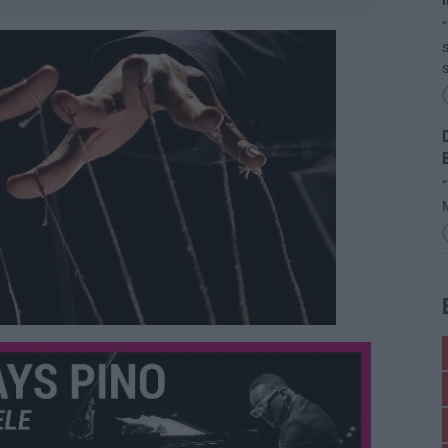
“
s
s
D
“
M