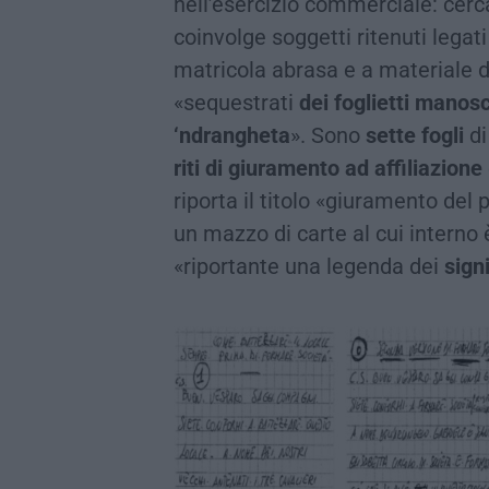
nell’esercizio commerciale: cerc
coinvolge soggetti ritenuti legati
matricola abrasa e a materiale d
«sequestrati
dei foglietti manosc
‘ndrangheta
». Sono
sette fogli
di
riti di giuramento ad affiliazione
riporta il titolo «giuramento del p
un mazzo di carte al cui interno
«riportante una legenda dei
signi