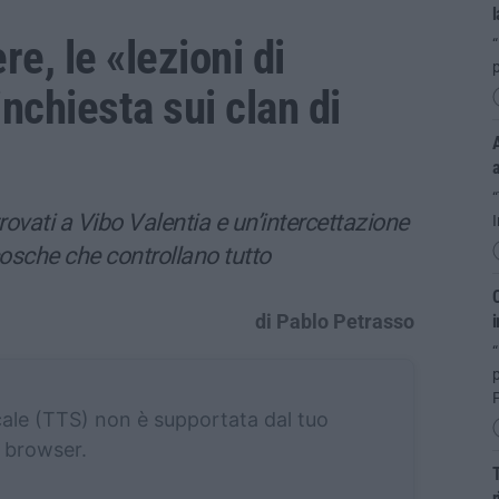
l
e, le «lezioni di
“
inchiesta sui clan di
A
ne trovati a Vibo Valentia e un’intercettazione
I
cosche che controllano tutto
C
di Pablo Petrasso
i
“
P
cale (TTS) non è supportata dal tuo
browser.
T
r