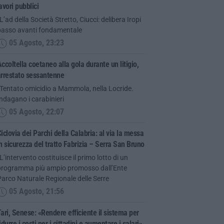
avori pubblici
L’ad della Società Stretto, Ciucci: delibera Iropi
passo avanti fondamentale
05 Agosto, 23:23
ccoltella coetaneo alla gola durante un litigio,
arrestato sessantenne
“Tentato omicidio a Mammola, nella Locride.
ndagano i carabinieri
05 Agosto, 22:07
iclovia dei Parchi della Calabria: al via la messa
n sicurezza del tratto Fabrizia – Serra San Bruno
L’intervento costituisce il primo lotto di un
programma più ampio promosso dall’Ente
arco Naturale Regionale delle Serre
05 Agosto, 21:56
ari, Senese: «Rendere efficiente il sistema per
idurre i costi per i cittadini e aumentare i salari»