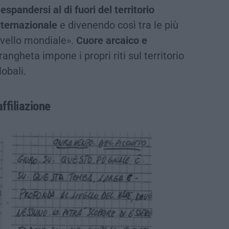
i
espandersi al di fuori del territorio
nternazionale
e divenendo così tra le più
livello mondiale».
Cuore arcaico e
drangheta impone i propri riti sul territorio
lobali.
affiliazione