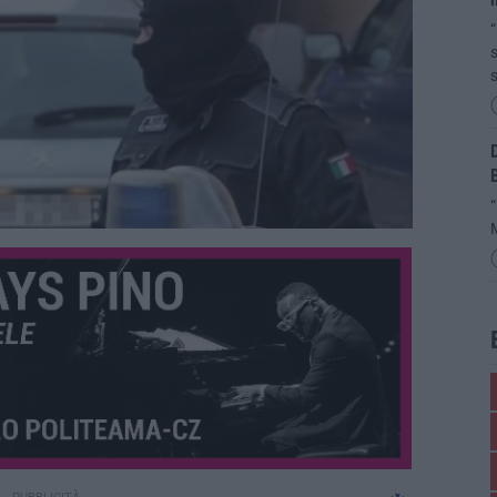
“
s
s
D
“
M