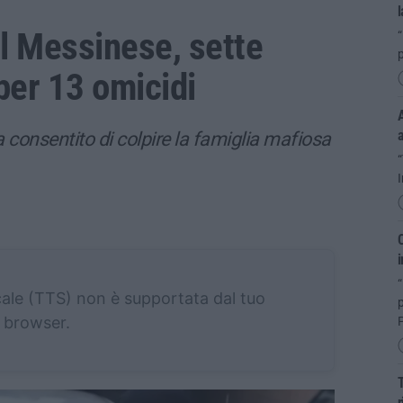
l
el Messinese, sette
“
 per 13 omicidi
A
ha consentito di colpire la famiglia mafiosa
I
C
i
“
cale (TTS) non è supportata dal tuo
browser.
P
T
r