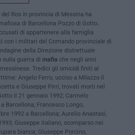
i del Ros in provincia di Messina ha
 mafiosa di Barcellona Pozzo di Gotto.
 accusati di appartenere alla famiglia
iti con i militari del Comando provinciale di
indagine della Direzione distrettuale
o sulla guerra di
mafia
che negli anni
essinese. Tredici gli omicidi finiti al
ittime: Angelo Ferro, ucciso a Milazzo il
etta e Giuseppe Pirri, trovati morti nel
Gotto il 21 gennaio 1992; Carmelo
2 a Barcellona; Francesco Longo,
bre 1992 a Barcellona; Aurelio Anastasi,
 1993; Giuseppe italiano, scomparso nei
 lupara bianca; Giuseppe Porcino,