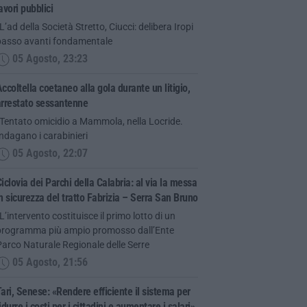
avori pubblici
L’ad della Società Stretto, Ciucci: delibera Iropi
passo avanti fondamentale
05 Agosto, 23:23
ccoltella coetaneo alla gola durante un litigio,
arrestato sessantenne
“Tentato omicidio a Mammola, nella Locride.
ndagano i carabinieri
05 Agosto, 22:07
iclovia dei Parchi della Calabria: al via la messa
n sicurezza del tratto Fabrizia – Serra San Bruno
L’intervento costituisce il primo lotto di un
programma più ampio promosso dall’Ente
arco Naturale Regionale delle Serre
05 Agosto, 21:56
ari, Senese: «Rendere efficiente il sistema per
idurre i costi per i cittadini e aumentare i salari»