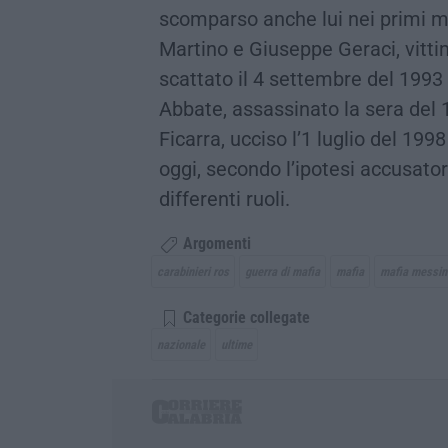
scomparso anche lui nei primi m
Martino e Giuseppe Geraci, vitti
scattato il 4 settembre del 1993
Abbate, assassinato la sera del 
Ficarra, ucciso l’1 luglio del 199
oggi, secondo l’ipotesi accusator
differenti ruoli.
Argomenti
carabinieri ros
guerra di mafia
mafia
mafia messin
Categorie collegate
nazionale
ultime