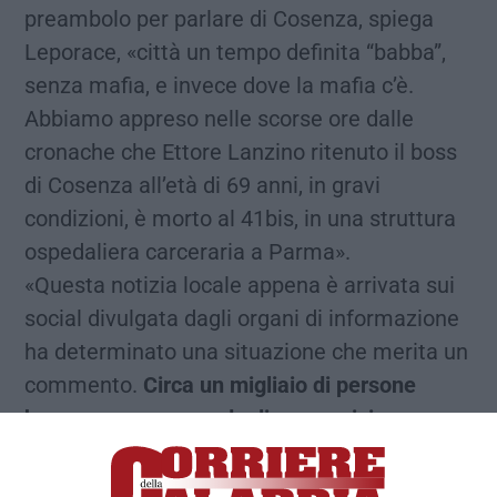
preambolo per parlare di Cosenza, spiega
Leporace, «città un tempo definita “babba”,
senza mafia, e invece dove la mafia c’è.
Abbiamo appreso nelle scorse ore dalle
cronache che Ettore Lanzino ritenuto il boss
di Cosenza all’età di 69 anni, in gravi
condizioni, è morto al 41bis, in una struttura
ospedaliera carceraria a Parma».
«Questa notizia locale appena è arrivata sui
social divulgata dagli organi di informazione
ha determinato una situazione che merita un
commento.
Circa un migliaio di persone
hanno espresso condoglianze e vicinanza
allo scomparso. I social sono lo specchio
della società e quindi Ettore Lanzino ai più