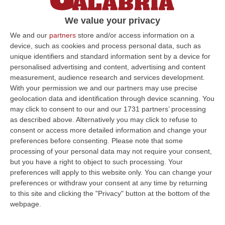
noti come Ettaruzzo, aveva un suo contesto
We value your privacy
di riferimento
. In quelle mille persone va
We and our
partners
store and/or access information on a
detto troviamo anche persone che magari
device, such as cookies and process personal data, such as
l’hanno conosciuto, un commento in
unique identifiers and standard information sent by a device for
personalised advertising and content, advertising and content
particolare mi ha colpito, quello che dice
“ci
measurement, audience research and services development.
siamo frequentati da ragazzi poi abbiamo
With your permission we and our partners may use precise
preso strade diverse”,
ci sta. Ma la gran parte
geolocation data and identification through device scanning. You
may click to consent to our and our 1731 partners’ processing
che si riferisce alla mafia anche a Cosenza,
as described above. Alternatively you may click to refuse to
ne vive e quindi che ha vissuto in maniera
consent or access more detailed information and change your
preferences before consenting.
Please note that some
positiva questa persona».
«Da qui vediamo
processing of your personal data may not require your consent,
queste mille persone che esprimono
but you have a right to object to such processing. Your
preferences will apply to this website only. You can change your
solidarietà e vicinanza agli usi e ai costumi di
preferences or withdraw your consent at any time by returning
questo capo mafioso, perché tale era».
to this site and clicking the "Privacy" button at the bottom of the
webpage.
La storia di Lanzino