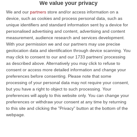
poche ore residenti temporanei di un posto
We value your privacy
che mostra l’alba dell’uomo immerso in un
We and our
partners
store and/or access information on a
device, such as cookies and process personal data, such as
paesaggio naturale incontaminato.
unique identifiers and standard information sent by a device for
L’investimento dello Stato e della Regione
personalised advertising and content, advertising and content
viene riportato “in pochi spiccioli”,
tirano la
measurement, audience research and services development.
With your permission we and our partners may use precise
carretta il Parco del Pollino, il piccolo e forse
geolocation data and identification through device scanning. You
dissestato comune di Papasidero,
un pugno
may click to consent to our and our 1733 partners’ processing
as described above. Alternatively you may click to refuse to
di volontari che per fortuna non mancano
consent or access more detailed information and change your
mai, e gli studiosi di Archeologia dell’Istituto
preferences before consenting.
Please note that some
processing of your personal data may not require your consent,
Fiorentino di Preistoria che hanno una
but you have a right to object to such processing. Your
tradizione nel proseguire gli scavi che ebbero
preferences will apply to this website only. You can change your
origine nelle scoperte di Paolo Graziosi. In
preferences or withdraw your consent at any time by returning
to this site and clicking the "Privacy" button at the bottom of the
Francia scopriamo che un sito simile a quello
webpage.
di Papasidero,
la Grotta di Lascuax ospita
400000 turisti, 27 volte quelli del Romito