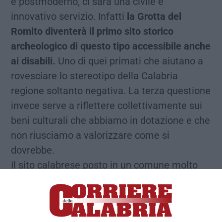
e postmoderno, ci sarà una civile e
innovativo servizio. Infatti
la Grotta del
Romito diventerà il primo sito storico
archeologico di questo tipo accessibile anche
ai disabili.
Uno di quei primati che aiutano a
rovesciare lo stereotipo della Calabria
regione soltanto negativa. La terza questione
invece serve a riflettere collettivamente sui
beni culturali che abbiamo in dotazione e che
non riusciamo a valorizzare come si
dovrebbe.
Il sito calabrese posto in un comune molto
spopolato, difficile da raggiungere, riesce a
tenere in piedi l’economia locale
con circa
15.000 visitatori l’anno
che diventano per