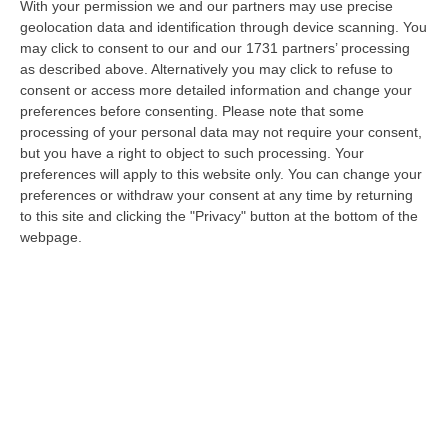
intervento correttivo del Parlamento che eviti
With your permission we and our partners may use precise
geolocation data and identification through device scanning. You
la beffa di una nuova tassazione sulle
may click to consent to our and our 1731 partners’ processing
imprese italiane del settore, le stesse
as described above. Alternatively you may click to refuse to
consent or access more detailed information and change your
imprese che si intendeva tutelare e
preferences before consenting.
Please note that some
salvaguardare“. Infatti l’imposta del 3% sui
processing of your personal data may not require your consent,
but you have a right to object to such processing. Your
ricavi da servizi digitali era nata durante il
preferences will apply to this website only. You can change your
governo Gentiloni – anche se la prima
preferences or withdraw your consent at any time by returning
applicazione è poi slittata al 2020 – per
to this site and clicking the "Privacy" button at the bottom of the
webpage.
colpire i grandi operatori del web e, ricorda la
Fieg, “eliminare la disparità di trattamento e
lo svantaggio competitivo delle imprese
nazionali nei confronti dei soggetti globali
operanti nel web”. La manovra, eliminando
gli attuali tetti di 750 milioni di fatturato
globale e 5,5 milioni di ricavi da servizi