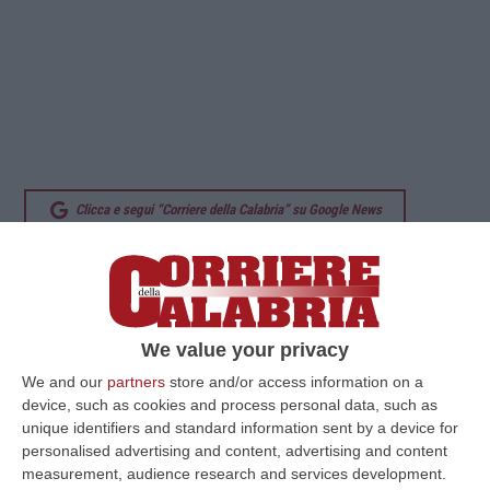
Clicca e segui “Corriere della Calabria” su Google News
ROMA
L’allargamento della web tax alle
piccole e medie imprese, previsto dalla legge
di Bilancio per il 2025, colpirà inevitabilmente
We value your privacy
anche i giornali che realizzano ricavi dalla
We and our
partners
store and/or access information on a
pubblicità online. La Federazione italiana
device, such as cookies and process personal data, such as
unique identifiers and standard information sent by a device for
degli editori (Fieg) esprime per questo
personalised advertising and content, advertising and content
“stupore e amarezza” e auspica “un
measurement, audience research and services development.