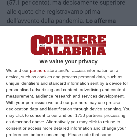
(57,1 per cento), ma decisamente superiore
alle quote che registravamo prima
dell’avvento della pandemia.
Lo afferma
l’Ufficio studi della Cgia.
Dopo il periodo del
Covid e la crisi energetica che hanno
caratterizzato il triennio 2020/2022, spiegano
gli artigiani di Mestre, le spese “obbligate” si
We value your privacy
sono stabilizzate su soglie piu’ elevate. Dei
We and our
partners
store and/or access information on a
1.191 euro di spesa mensile, 526 euro sono
device, such as cookies and process personal data, such as
unique identifiers and standard information sent by a device for
riconducibili all’acquisto di beni alimentari e
personalised advertising and content, advertising and content
bevande analcoliche, 374 per la
measurement, audience research and services development.
manutenzione della casa, bollette e spese
With your permission we and our partners may use precise
geolocation data and identification through device scanning. You
condominiali e 291 per i trasporti, ovvero per
may click to consent to our and our 1733 partners’ processing
il pieno dell’auto e per gli abbonamenti su
as described above. Alternatively you may click to refuse to
consent or access more detailed information and change your
bus/tram/metro/treni. A questi 1.191 euro
preferences before consenting.
Please note that some