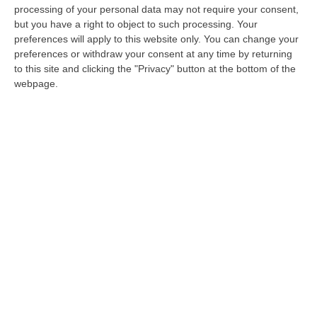
vanno sommati 937 euro che, invece, sono
processing of your personal data may not require your consent,
but you have a right to object to such processing. Your
ascrivibili alla cosiddetta spesa
preferences will apply to this website only. You can change your
complementare che fa salire la spesa
preferences or withdraw your consent at any time by returning
complessiva media nazionale a 2.128 euro.
to this site and clicking the "Privacy" button at the bottom of the
webpage.
Nel Sud l’incidenza delle spese fisse sfiora il
60%.
Analizzando la situazione per aree
geografiche,
emergono forti differenze di
spesa tra il Nord e il Sud del Paese.
Se a
Nordovest la spesa complessiva mensile nel
2023 è stata pari a 2.337 euro, nel
Mezzogiorno ha toccato i 1.758 euro (-24,7
per cento). Per quanto riguarda le spese
“obbligate”, invece, è il Mezzogiorno a