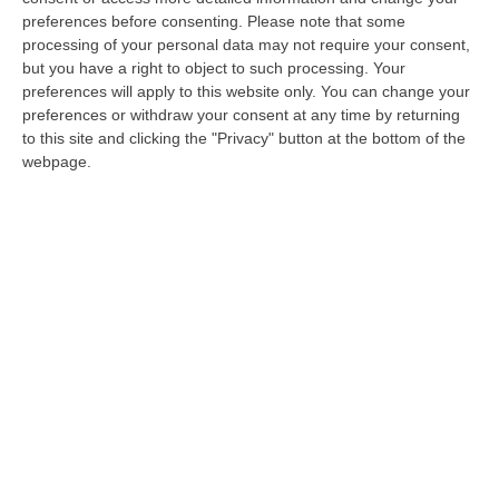
votare per un’alternativa credibile a chi ha
preferences before consenting.
Please note that some
processing of your personal data may not require your consent,
governato la città fino ad oggi. In questo
but you have a right to object to such processing. Your
scenario riteniamo che
la candidatura di
preferences will apply to this website only. You can change your
preferences or withdraw your consent at any time by returning
Doris Lo Moro sia una proposta autorevole
to this site and clicking the "Privacy" button at the bottom of the
che sosterremo».
Lo afferma la deputata
webpage.
Anna Laura Orrico, coordinatrice calabrese
del Movimento 5 Stelle.
«Nel rispetto – dice Orrico –
dell’autodeterminazione di ogni forza
partitica e politica che ha partecipato al
dialogo nell’area progressista,
il Movimento 5
Stelle rivolge un appello a tutti i protagonisti
del dibattito affinché si lavori per un obiettivo
comune.
Come Movimento, in questi mesi,
siamo intervenuti in tutti i tavoli cittadini