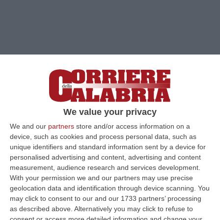
We value your privacy
We and our
partners
store and/or access information on a
device, such as cookies and process personal data, such as
Clicca e segui “Corriere della Calabria” su Google News
unique identifiers and standard information sent by a device for
personalised advertising and content, advertising and content
measurement, audience research and services development.
LAMEZIA TERME
«È necessario fare una
With your permission we and our partners may use precise
sintesi, il più presto possibile, per costruire su
geolocation data and identification through device scanning. You
may click to consent to our and our 1733 partners’ processing
Lamezia Terme un progetto politico unitario
as described above. Alternatively you may click to refuse to
che dia ai cittadini la voglia di andare a
consent or access more detailed information and change your