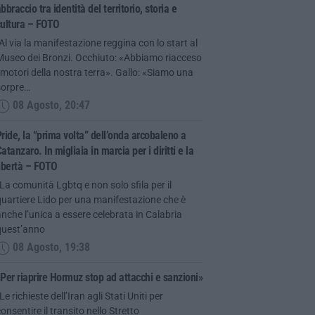
bbraccio tra identità del territorio, storia e
cultura – FOTO
Al via la manifestazione reggina con lo start al
Museo dei Bronzi. Occhiuto: «Abbiamo riacceso
 motori della nostra terra». Gallo: «Siamo una
sorpre…
08 Agosto, 20:47
ride, la “prima volta” dell’onda arcobaleno a
atanzaro. In migliaia in marcia per i diritti e la
ibertà – FOTO
La comunità Lgbtq e non solo sfila per il
uartiere Lido per una manifestazione che è
nche l’unica a essere celebrata in Calabria
quest’anno
08 Agosto, 19:38
Per riaprire Hormuz stop ad attacchi e sanzioni»
Le richieste dell’Iran agli Stati Uniti per
onsentire il transito nello Stretto