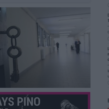
D
“
0
L
m
“
l
u