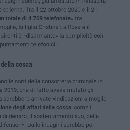
ui Luigi Federici, già arrestato in Rinascita
 odierna. Tra il 22 ottobre 2020 e il 21
un totale di 4.709 telefonate
» tra
 moglie, la figlia Cristina La Rosa e il
quirenti è «disarmante» la semplicità con
puntamenti telefonici».
 della cosca
o le sorti della consorteria criminale in
e 2019, che di fatto aveva mutato gli
osa sarebbero arrivate «indicazioni a moglie
tione degli affari della cosca
, come i
ne di denaro, il sostentamento suo, della
difensori». Dalle indagini sarebbe poi