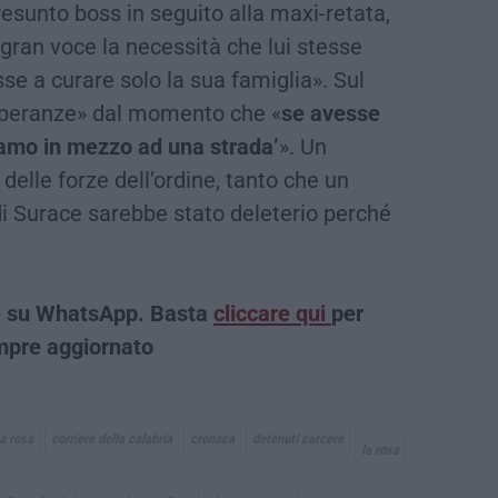
sunto boss in seguito alla maxi-retata,
 gran voce la necessità che lui stesse
se a curare solo la sua famiglia». Sul
 speranze» dal momento che «
se avesse
iamo in mezzo ad una strada’
». Un
delle forze dell’ordine, tanto che un
 Surace sarebbe stato deleterio perché
che su WhatsApp. Basta
cliccare qui
per
empre aggiornato
la rosa
corriere della calabria
cronaca
detenuti carcere
la rosa