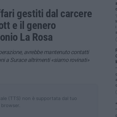
a
fari gestiti dal carcere
“
tt e il genero
i
tonio La Rosa
P
operazione, avrebbe mantenuto contatti
C
i a Surace altrimenti «siamo rovinati»
l
“
q
a
cale (TTS) non è supportata dal tuo
«
browser.
“
c