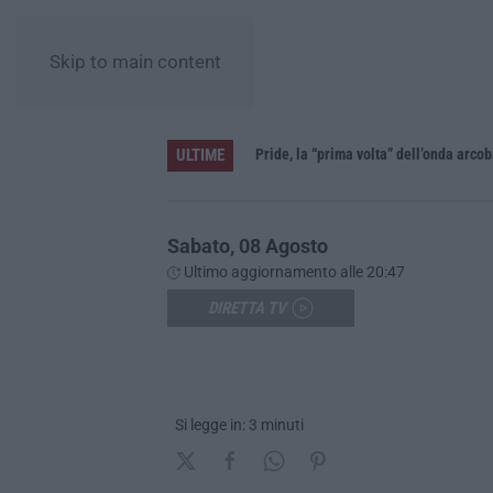
Skip to main content
ULTIME
Vinitaly and the City a Reggio: il grande abbraccio tra identità del territorio, storia e cultura – FOTO
Sabato, 08 Agosto
Ultimo aggiornamento alle 20:47
DIRETTA TV
Si legge in: 3 minuti