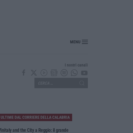
re Hormuz stop ad attacchi e sanzioni»
MENU
I nostri canali
ULTIME DAL CORRIERE DELLA CALABRIA
initaly and the City a Reggio: il grande