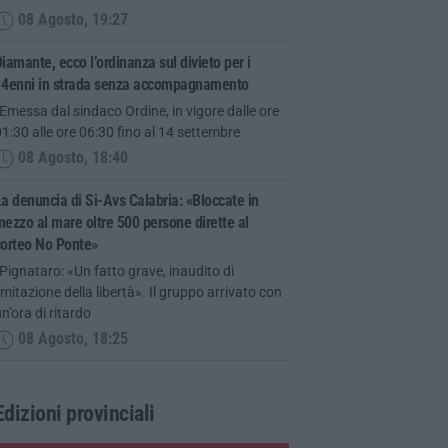
08 Agosto, 19:27
iamante, ecco l’ordinanza sul divieto per i
14enni in strada senza accompagnamento
Emessa dal sindaco Ordine, in vigore dalle ore
1:30 alle ore 06:30 fino al 14 settembre
08 Agosto, 18:40
a denuncia di Si-Avs Calabria: «Bloccate in
ezzo al mare oltre 500 persone dirette al
corteo No Ponte»
Pignataro: «Un fatto grave, inaudito di
imitazione della libertà». Il gruppo arrivato con
n’ora di ritardo
08 Agosto, 18:25
Edizioni provinciali