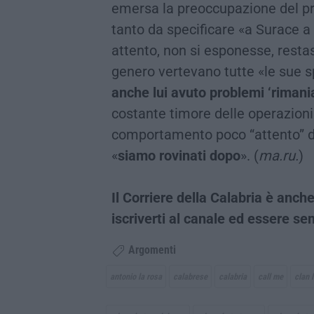
emersa la preoccupazione del pre
tanto da specificare «a Surace a
attento, non si esponesse, restas
genero vertevano tutte «le sue
anche lui avuto problemi ‘riman
costante timore delle operazioni 
comportamento poco “attento” di
«
siamo rovinati dopo
». (
ma.ru.
)
Il Corriere della Calabria è an
iscriverti al canale ed essere s
Argomenti
antonio la rosa
calabrese
calabria
call me
clan 