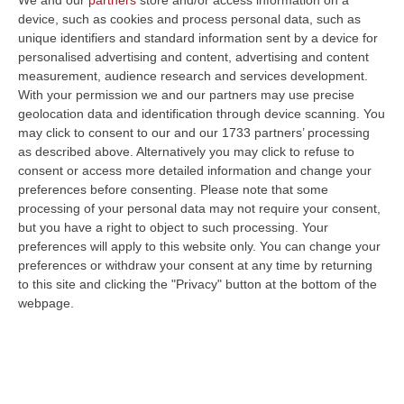
device, such as cookies and process personal data, such as
unique identifiers and standard information sent by a device for
personalised advertising and content, advertising and content
measurement, audience research and services development.
With your permission we and our partners may use precise
geolocation data and identification through device scanning. You
may click to consent to our and our 1733 partners’ processing
as described above. Alternatively you may click to refuse to
consent or access more detailed information and change your
preferences before consenting.
Please note that some
processing of your personal data may not require your consent,
but you have a right to object to such processing. Your
preferences will apply to this website only. You can change your
preferences or withdraw your consent at any time by returning
Clicca e segui “Corriere della Calabria” su Google News
to this site and clicking the "Privacy" button at the bottom of the
webpage.
Tragedia a Spezzano Albanese, in provincia
di Cosenza, dove un centauro è morto oggi
pomeriggio in un incidente stradale.