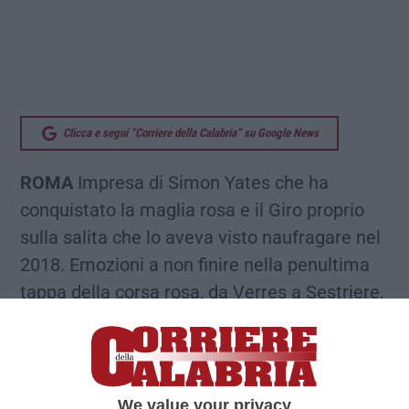
Clicca e segui “Corriere della Calabria” su Google News
ROMA
Impresa di Simon Yates che ha
conquistato la maglia rosa e il Giro proprio
sulla salita che lo aveva visto naufragare nel
2018. Emozioni a non finire nella penultima
tappa della corsa rosa, da Verres a Sestriere,
vinta da Chris Harper con l’italiano
Alessandro Verre splendido secondo e il
terzo posto di Yates che gli vale la maglia
rosa e la vittoria del Giro alla vigilia della
We value your privacy