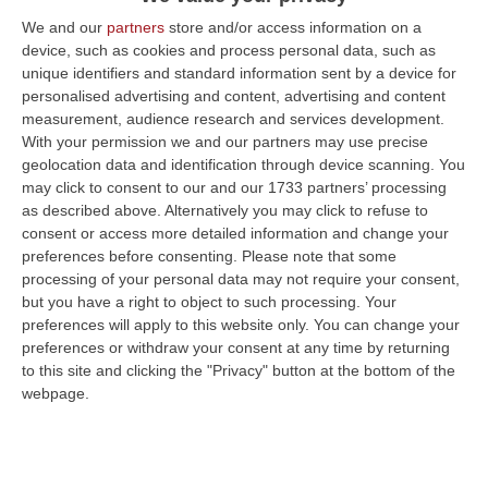
passerella romana. Crollano il leader Isaac
We and our
partners
store and/or access information on a
device, such as cookies and process personal data, such as
Del Toro e Richard Carapaz, che arrivano al
unique identifiers and standard information sent by a device for
traguardo con oltre cinque minuti di ritardo.
personalised advertising and content, advertising and content
Per il messicano, a lungo leader del Giro
measurement, audience research and services development.
With your permission we and our partners may use precise
n.108 una vera e propria resa ma anche la
geolocation data and identification through device scanning. You
consapevolezza di poter avere molto da dire
may click to consent to our and our 1733 partners’ processing
as described above. Alternatively you may click to refuse to
nei giri del futuro. Piange all’arrivo
consent or access more detailed information and change your
Simon Yates: al Colle delle Finestre nel 2018
preferences before consenting.
Please note that some
processing of your personal data may not require your consent,
aveva visto infrangere i suoi sogni di vittoria,
but you have a right to object to such processing. Your
sulle stesse strade, oggi, il Giro se lo è
preferences will apply to this website only. You can change your
ripreso. E per l’ottava volta nella storia della
preferences or withdraw your consent at any time by returning
to this site and clicking the "Privacy" button at the bottom of the
corsa rosa, la maglia cambia padrone alla
webpage.
penultima tappa, sull’ultima montagna,
all’ultimo respiro. “Quando ho visto il
percorso è chiaro che mi sono subito tornati