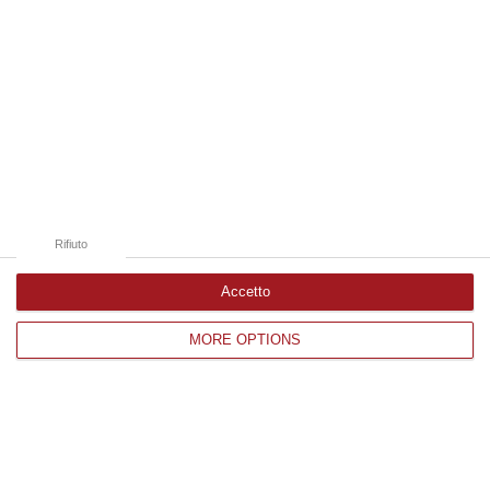
posto che vale la vittoria del Giro n.108.
Il Corriere della Calabria è anche su
WhatsApp. Basta
cliccare qui
per iscriverti al
canale ed essere sempre aggiornato
Argomenti
carapaz
ciclismo
del toro
giro
giro d’italia
maglia rosa
nazionale
Rifiuto
simon yates
yates
Accetto
Categorie collegate
MORE OPTIONS
nazionale
ultime
ULTIME DAL CORRIERE DELLA CALABRIA