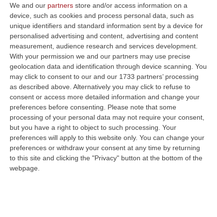
clandestina, allo sfruttamento della
We and our
partners
store and/or access information on a
device, such as cookies and process personal data, such as
prostituzione e del lavoro, alla contraffazione
unique identifiers and standard information sent by a device for
di prodotti, alla distribuzione di stupefacenti
personalised advertising and content, advertising and content
e alla detenzione abusiva di armi
.
measurement, audience research and services development.
With your permission we and our partners may use precise
L’operazione ad “alto impatto”, con il
geolocation data and identification through device scanning. You
supporto dei Reparti prevenzione crimine, ha
may click to consent to our and our 1733 partners’ processing
as described above. Alternatively you may click to refuse to
visto coinvolte le Squadre mobili di Ancona,
consent or access more detailed information and change your
Bergamo, Bologna, Brescia, Cagliari,
preferences before consenting.
Please note that some
processing of your personal data may not require your consent,
Catania,
Cosenza
, Firenze, Forlì Cesena,
but you have a right to object to such processing. Your
Genova, Latina, Mantova, Milano, Padova,
preferences will apply to this website only. You can change your
Parma, Perugia, Pistoia, Prato, Reggio Emilia,
preferences or withdraw your consent at any time by returning
to this site and clicking the "Privacy" button at the bottom of the
Roma, Siena, Treviso, Udine, Verona e
webpage.
Vicenza. Tra le attività illecite dei gruppi
criminali cinesi diffusi su tutto il territorio
nazionale e attivi soprattutto in alcune