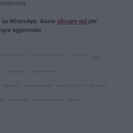
produttiva.
che su WhatsApp. Basta
cliccare qui
per
empre aggiornato
igliatello silano
castello svevo cosenza
castrolibero
celico
fabrizio cattani
festival locarno
giulio base
il vangelo di giuda
io non ti lascio solo
lago cecita
de
rupert everett
san giovanni in fiore
spezzano