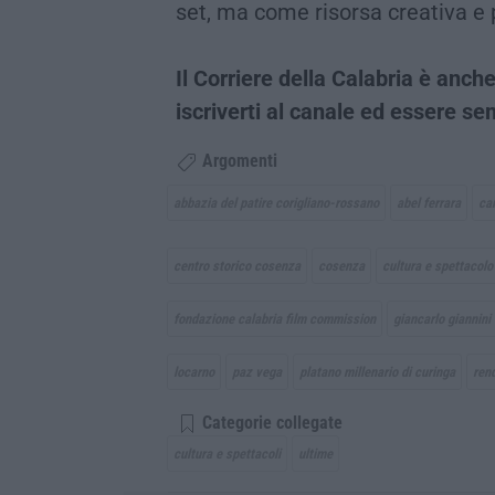
set, ma come risorsa creativa e 
Il Corriere della Calabria è an
iscriverti al canale ed essere s
Argomenti
abbazia del patire corigliano-rossano
abel ferrara
cam
centro storico cosenza
cosenza
cultura e spettacolo
fondazione calabria film commission
giancarlo giannini
locarno
paz vega
platano millenario di curinga
ren
Categorie collegate
cultura e spettacoli
ultime