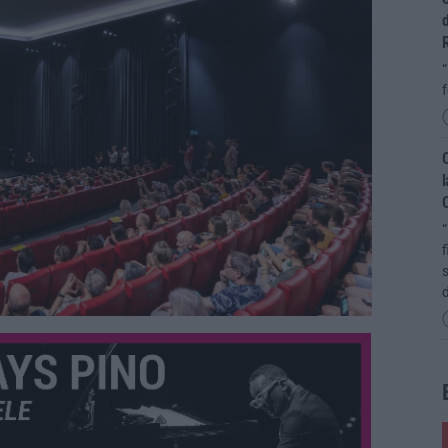
d
“
f
C
l
C
“
f
s