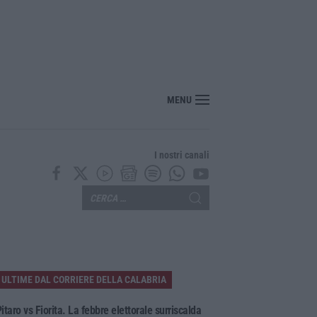
a vicina al collasso, rischio crisi senza precedenti
MENU
I nostri canali
ULTIME DAL CORRIERE DELLA CALABRIA
itaro vs Fiorita. La febbre elettorale surriscalda