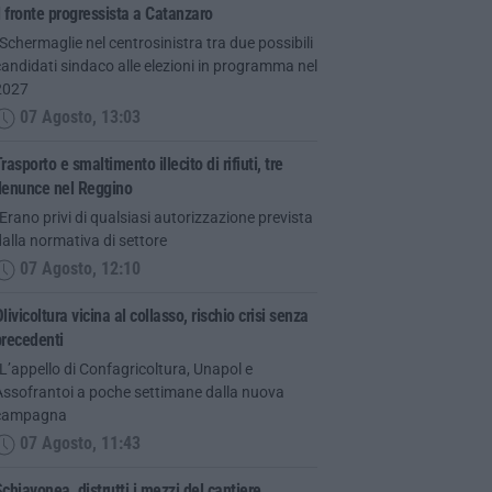
l fronte progressista a Catanzaro
Schermaglie nel centrosinistra tra due possibili
andidati sindaco alle elezioni in programma nel
2027
07 Agosto, 13:03
rasporto e smaltimento illecito di rifiuti, tre
denunce nel Reggino
Erano privi di qualsiasi autorizzazione prevista
alla normativa di settore
07 Agosto, 12:10
livicoltura vicina al collasso, rischio crisi senza
precedenti
L’appello di Confagricoltura, Unapol e
Assofrantoi a poche settimane dalla nuova
campagna
07 Agosto, 11:43
chiavonea, distrutti i mezzi del cantiere