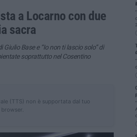
i
ista a Locarno con due
“
c
ria sacra
T
di Giulio Base e “Io non ti lascio solo” di
ientate soprattutto nel Cosentino
“
d
O
cale (TTS) non è supportata dal tuo
“
browser.
S