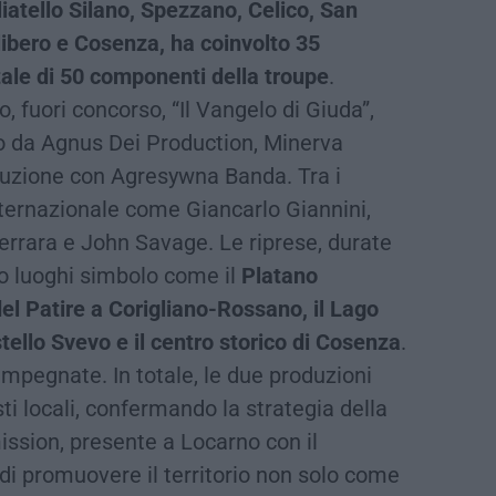
iatello Silano, Spezzano, Celico, San
libero e Cosenza, ha coinvolto 35
tale di 50 componenti della troupe
.
, fuori concorso, “Il Vangelo di Giuda”,
to da Agnus Dei Production, Minerva
duzione con Agresywna Banda. Tra i
nternazionale come Giancarlo Giannini,
errara e John Savage. Le riprese, durate
o luoghi simbolo come il
Platano
del Patire a Corigliano-Rossano, il Lago
stello Svevo e il centro storico di Cosenza
.
mpegnate. In totale, le due produzioni
i locali, confermando la strategia della
sion, presente a Locarno con il
di promuovere il territorio non solo come