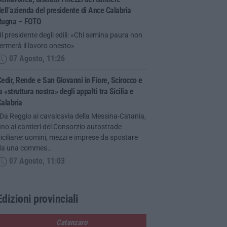
ell’azienda del presidente di Ance Calabria
Rugna – FOTO
Il presidente degli edili: «Chi semina paura non
ermerà il lavoro onesto»
07 Agosto, 11:26
edir, Rende e San Giovanni in Fiore, Scirocco e
a «struttura nostra» degli appalti tra Sicilia e
alabria
Da Reggio ai cavalcavia della Messina-Catania,
ino ai cantieri del Consorzio autostrade
iciliane: uomini, mezzi e imprese da spostare
da una commes…
07 Agosto, 11:03
Edizioni provinciali
Catanzaro