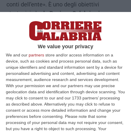
conti dell’ente». È uno degli obiettivi
strategici che
la Regione Calabria si pone per
il triennio 2026-2028: è la sfida della
“capacità amministrativa”
per la Cittadella,
ed è contenuta nel “Piao”, il piano di
We value your privacy
programmazione adottato dalla Giunta di
We and our
partners
store and/or access information on a
recente. Il documento al solito individua punti
device, such as cookies and process personal data, such as
di forza e di debolezza, nella fotografia dello
unique identifiers and standard information sent by a device for
personalised advertising and content, advertising and content
status quo, e le opportunità e le minacce in
measurement, audience research and services development.
proiezione futura. Come
“punti di forza
” per
With your permission we and our partners may use precise
la Calabria: programmazione integrata e
geolocation data and identification through device scanning. You
may click to consent to our and our 1733 partners’ processing
allineata ai principali strumenti nazionali ed
as described above. Alternatively you may click to refuse to
europei e avanzamento dei processi di
consent or access more detailed information and change your
preferences before consenting.
Please note that some
digitalizzazione contabile e amministrativa.
processing of your personal data may not require your consent,
“Punti di debolezza”
: complessità e
but you have a right to object to such processing. Your