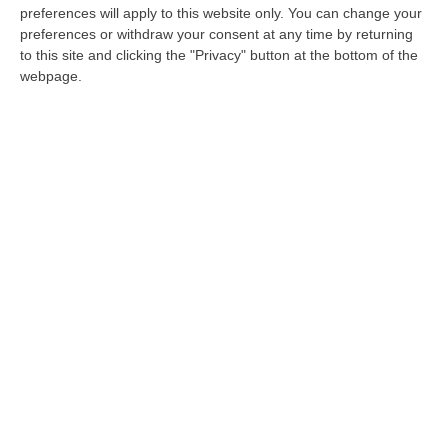
preferences will apply to this website only. You can change your
frammentazione dei processi amministrativi,
preferences or withdraw your consent at any time by returning
persistente carico amministrativo legato al
to this site and clicking the "Privacy" button at the bottom of the
contenzioso e alla gestione tributi, limitata
webpage.
interoperabilità piena tra tutti i sistemi
informativi. Lo sguardo in avanti: per la
Calabria le “
opportunità”
sono investimenti
strutturali su competenze e tecnologie,
utilizzo dell’intelligenza artificiale e degli
strumenti digitali avanzati, rafforzamento
della governance finanziaria, cooperazione
istituzionale con Comuni, enti strumentali e
partecipate. Le
“minacce”
: elevata
complessità normativa e frequenti
aggiornamenti regolatori, carenza di
personale qualificato e/o turn over elevato,