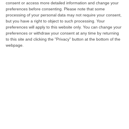
prova forza, agilità e resistenza. Muri da
consent or access more detailed information and change your
preferences before consenting.
Please note that some
scavalcare, ribaltamenti, corde, trasporti
processing of your personal data may not require your consent,
pesanti, monkey bar e zone di grip.
Il
but you have a right to object to such processing. Your
percorso
: la gara si sviluppa per lo più in un
preferences will apply to this website only. You can change your
preferences or withdraw your consent at any time by returning
circuito cittadino che trasforma il borgo in
to this site and clicking the "Privacy" button at the bottom of the
un’arena: vicoli in pietra, scalinate, piazze e
webpage.
scorci panoramici. Ma non mancheranno le
zone verdi della cittadina calabrese, per
immergere l’atleta in un palcoscenico unico
di storia, tradizioni e natura. Partenza e
arrivo nel cuore di Tiriolo.
Quinta edizione, peso nazionale
La Tiriolo Urban Race arriva alla quinta