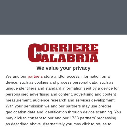
Clicca e segui “Corriere della Calabria” su Google News
We value your privacy
TIRIOLO
C’è chi la chiama la gara dei “veri
We and our
partners
store and/or access information on a
spartani”. Domenica 26 luglio Tiriolo si
device, such as cookies and process personal data, such as
prepara ad ospitare una delle corse ad
unique identifiers and standard information sent by a device for
ostacoli più dure del circuito nazionale: la
personalised advertising and content, advertising and content
measurement, audience research and services development.
Tiriolo Urban Race.
La disciplina
: il nome
With your permission we and our partners may use precise
tecnico è O.C.R., Obstacle Course Race: 8 km
geolocation data and identification through device scanning. You
may click to consent to our and our 1733 partners’ processing
di corsa e 25 ostacoli che mettono a dura
as described above. Alternatively you may click to refuse to