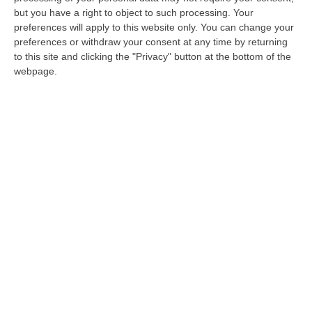
but you have a right to object to such processing. Your
nuovo corso della Vibonese. Il neo allenatore
preferences will apply to this website only. You can change your
rossoblù è stato presentato oggi allo stadio
preferences or withdraw your consent at any time by returning
to this site and clicking the "Privacy" button at the bottom of the
Luigi Razza, affiancato dal direttore sportivo
webpage.
Fabrizio Maglia, con l’obiettivo di costruire
una squadra capace di rilanciare le ambizioni
del club. «Quando il direttore Maglia mi ha
chiamato,
ho avuto pochi tentennamenti
,
anche perché al di là delle ultime annate,
Vibo per noi allenatori rappresenta una tappa
importante
. Io spero di ricambiare la fiducia
del direttore e del presidente», ha dichiarato
Marra nel suo primo intervento da tecnico
della Vibonese.
L’allenatore ha poi tracciato la strada per la