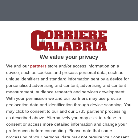
We value your privacy
We and our
partners
store and/or access information on a
device, such as cookies and process personal data, such as
unique identifiers and standard information sent by a device for
personalised advertising and content, advertising and content
measurement, audience research and services development.
With your permission we and our partners may use precise
geolocation data and identification through device scanning. You
may click to consent to our and our 1733 partners’ processing
as described above. Alternatively you may click to refuse to
Clicca e segui “Corriere della Calabria” su Google News
consent or access more detailed information and change your
preferences before consenting.
Please note that some
VIBO VALENTIA
Riparte da Salvatore Marra il
processing of your personal data may not require your consent,