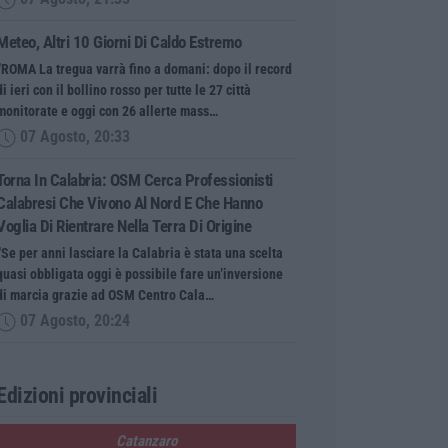
Meteo, Altri 10 Giorni Di Caldo Estremo
“ROMA La tregua varrà fino a domani: dopo il record
di ieri con il bollino rosso per tutte le 27 città
monitorate e oggi con 26 allerte mass…
07 Agosto, 20:33
Torna In Calabria: OSM Cerca Professionisti
Calabresi Che Vivono Al Nord E Che Hanno
Voglia Di Rientrare Nella Terra Di Origine
“Se per anni lasciare la Calabria è stata una scelta
quasi obbligata oggi è possibile fare un’inversione
di marcia grazie ad OSM Centro Cala…
07 Agosto, 20:24
Edizioni provinciali
Catanzaro