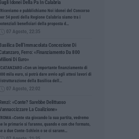
Sugli Idonei Della Pa In Calabria
“Riceviamo e pubblichiamo Noi idonei del Concorso
per 54 posti della Regione Calabria siamo tra i
potenziali beneficiari della proposta d…
07 Agosto, 22:35
Basilica Dell’Immacolata Concezione Di
Catanzaro, Ferro: «finanziamento Da 800
Milioni Di Euro»
“CATANZARO «Con un importante finanziamento di
800 mila euro, si potrà dare avvio agli attesi lavori di
ristrutturazione della Basilica dell…
07 Agosto, 22:02
Renzi: «Conte? Sarebbe Delittuoso
Vannaccizzare La Coalizione»
“ROMA «Conte sta giocando la sua partita, vedremo
se le primarie si faranno, quando e con che formato,
se a due Conte-Schlein o se ci sarann…
07 Agosto, 21:35