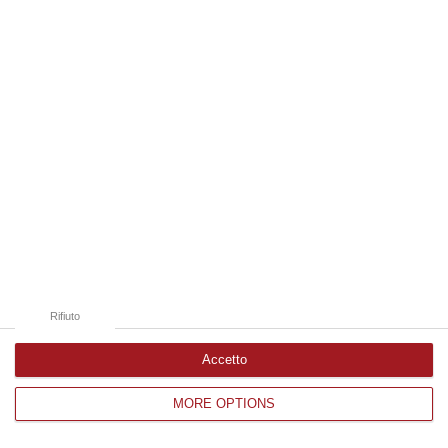
Edizioni provinciali
Catanzaro
Cosenza
Vibo Valentia
Reggio Calabria
Crotone
Rifiuto
Accetto
MORE OPTIONS
Corriere delle Calabria è una testata giornalistica di News&Com S.r.l
©2012-
-2026. Tutti i diritti riservati.