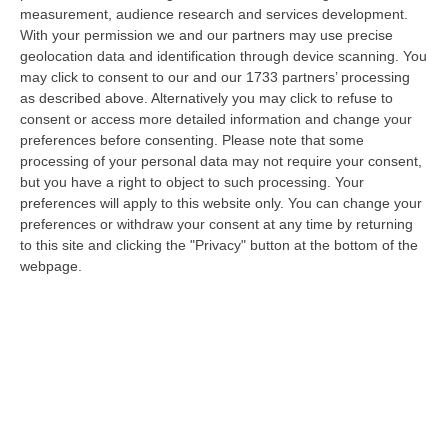
07 Agosto, 15:08
measurement, audience research and services development.
With your permission we and our partners may use precise
Trappole Vietate Per Catturare Fauna Selvatica, Ritirati A Un
geolocation data and identification through device scanning. You
“cacciatore” Di Fabrizia Cinque Fucili E 233 Munizioni
may click to consent to our and our 1733 partners’ processing
as described above. Alternatively you may click to refuse to
“FABRIZIA Nell’attività di contrasto al bracconaggio, i Carabinieri della
consent or access more detailed information and change your
Stazione di Fabrizia, con il supporto dello Squadrone Eliportato “…
preferences before consenting.
Please note that some
07 Agosto, 15:04
processing of your personal data may not require your consent,
but you have a right to object to such processing. Your
«No Alla Cancellazione Della Legge Sulla Fusione Dei Comuni,
preferences will apply to this website only. You can change your
Prima Si Ascoltino I Sindaci»
preferences or withdraw your consent at any time by returning
“REGGIO CALABRIA «Non si può sostenere che in Calabria ci siano troppi
to this site and clicking the "Privacy" button at the bottom of the
Comuni e che sia necessario favorire fusioni e gestione associata dei…
webpage.
07 Agosto, 15:03
Beni Culturali, Arrivano In Calabria 5,8 Milioni Di Euro. Ecco Gli
Interventi Previsti
“«In arrivo in Calabria 5.785.112 di euro per le annualità 2025-2027,
sbloccati ora in via definitiva, grazie al Piano Strategico “Grandi pr…
07 Agosto, 14:53