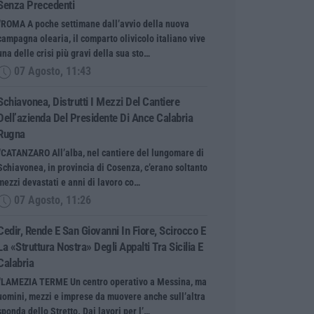
Senza Precedenti
“ROMA A poche settimane dall’avvio della nuova
campagna olearia, il comparto olivicolo italiano vive
una delle crisi più gravi della sua sto…
07 Agosto, 11:43
Schiavonea, Distrutti I Mezzi Del Cantiere
Dell’azienda Del Presidente Di Ance Calabria
Rugna
“CATANZARO All’alba, nel cantiere del lungomare di
Schiavonea, in provincia di Cosenza, c’erano soltanto
mezzi devastati e anni di lavoro co…
07 Agosto, 11:26
Cedir, Rende E San Giovanni In Fiore, Scirocco E
La «struttura Nostra» Degli Appalti Tra Sicilia E
Calabria
“LAMEZIA TERME Un centro operativo a Messina, ma
uomini, mezzi e imprese da muovere anche sull’altra
sponda dello Stretto. Dai lavori per l’…