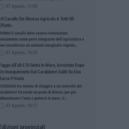
07 Agosto, 11:03
«Il Cavallo Sia Risorsa Agricola A Tutti Gli
Effetti»
“ROMA Il cavallo deve essere riconosciuto
pienamente come parte integrante dell’agricoltura e
non considerato un animale marginale rispetto…
07 Agosto, 10:25
Fugge All’alt E Si Getta In Mare, Arrestato Dopo
Un Inseguimento Dai Carabinieri Saliti Su Una
Barca Privata
“COSENZA Ha tentato di sfuggire a un controllo dei
carabinieri forzando un posto di blocco, per poi
abbandonare l’auto e gettarsi in mare. U…
07 Agosto, 10:17
Edizioni provinciali