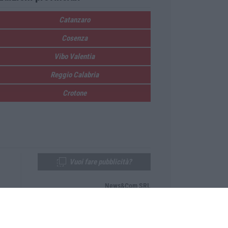
Catanzaro
Cosenza
Vibo Valentia
Reggio Calabria
Crotone
Vuoi fare pubblicità?
News&Com SRL
Telefono:
0968-53665
Email:
newsandcom@gmail.com