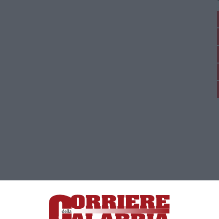
ica di News&Com S.r.l ©2012-
-2026. Tutti i diritti riservati.
ia, Lamezia Terme (CZ)
irettore responsabile Paola Militano |
Privacy