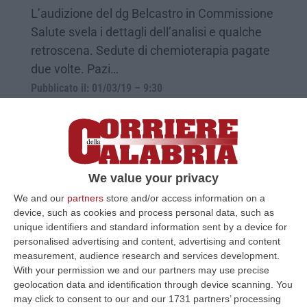
L’audizione del dg Belcastro in Commissione
Salute svela i dettagli dell’analisi e qualche
retroscena. Sedute di chemioterapia pagate
due volte. Pazi…
Pubblicato il: 01/03/19 – 9:30
We value your privacy
We and our
partners
store and/or access information on a
device, such as cookies and process personal data, such as
unique identifiers and standard information sent by a device for
personalised advertising and content, advertising and content
measurement, audience research and services development.
With your permission we and our partners may use precise
geolocation data and identification through device scanning. You
San Giovanni in Fiore, a lezione di legalità
may click to consent to our and our 1731 partners’ processing
con il pm Guarascio