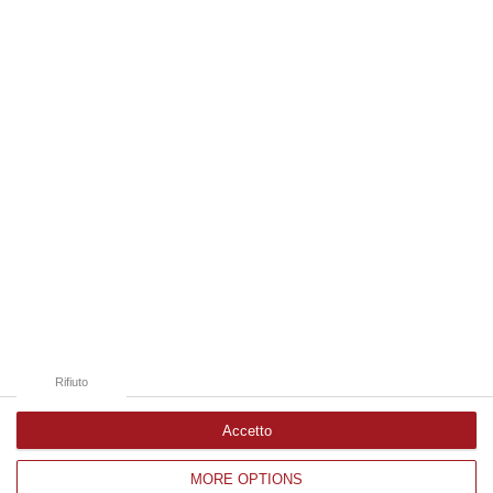
Mater Domini ritardataria, Nesci chiede
spiegazioni a Belcastro
CATANZARO I tempi di pagamento delle
Aziende sanitarie calabresi sono biblici. In
testa alla classifica delle “peggiori” figura –
come confermano i d…
Pubblicato il: 25/06/15 – 10:22
Rifiuto
Accetto
MORE OPTIONS