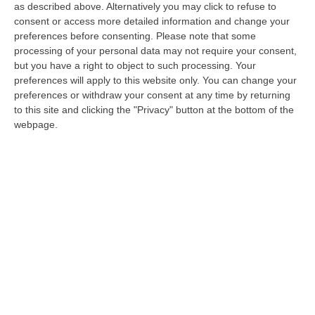
as described above. Alternatively you may click to refuse to
L’intervento del magistrato concluderà
consent or access more detailed information and change your
preferences before consenting.
Please note that some
l’iniziativa a “Scuola di antimafia” promossa
processing of your personal data may not require your consent,
dal Comune. Belcastro: «Gettato un seme
but you have a right to object to such processing. Your
robusto nella lotta ai c…
preferences will apply to this website only. You can change your
preferences or withdraw your consent at any time by returning
Pubblicato il: 04/06/18 – 13:19
to this site and clicking the "Privacy" button at the bottom of the
webpage.
L’infinita selezione per il nuovo manager