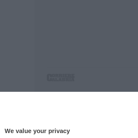
Corriere delle Calabria è una testata giornalist
P.IVA. 03199620794, Via del mare 6/G, S.Eufem
Iscrizione tribunale di Lamezia Terme 5/2011 - D
Effettua una ricerca sul Corriere delle Calabria
We value your privacy