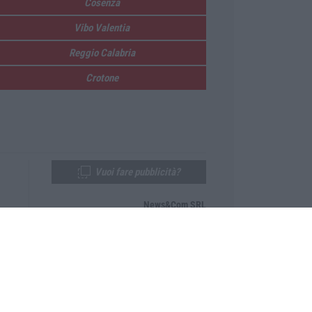
Cosenza
Vibo Valentia
Reggio Calabria
Crotone
Vuoi fare pubblicità?
News&Com SRL
Telefono:
0968-53665
Email:
newsandcom@gmail.com