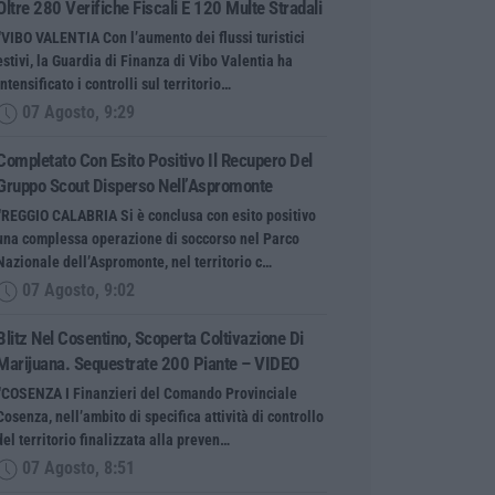
Oltre 280 Verifiche Fiscali E 120 Multe Stradali
“VIBO VALENTIA Con l’aumento dei flussi turistici
estivi, la Guardia di Finanza di Vibo Valentia ha
intensificato i controlli sul territorio…
07 Agosto, 9:29
Completato Con Esito Positivo Il Recupero Del
Gruppo Scout Disperso Nell’Aspromonte
“REGGIO CALABRIA Si è conclusa con esito positivo
una complessa operazione di soccorso nel Parco
Nazionale dell’Aspromonte, nel territorio c…
07 Agosto, 9:02
Blitz Nel Cosentino, Scoperta Coltivazione Di
Marijuana. Sequestrate 200 Piante – VIDEO
“COSENZA I Finanzieri del Comando Provinciale
Cosenza, nell’ambito di specifica attività di controllo
del territorio finalizzata alla preven…
07 Agosto, 8:51