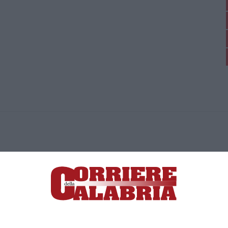
ica di News&Com S.r.l ©2012-
-2026. Tutti i diritti riservati.
ia, Lamezia Terme (CZ)
irettore responsabile Paola Militano |
Privacy