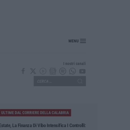
osentino, scoperta coltivazione di marijuana. Sequestrate 200 piante – VIDEO
MENU
I nostri canali
ULTIME DAL CORRIERE DELLA CALABRIA
Estate, La Finanza Di Vibo Intensifica I Controlli: