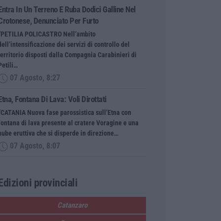
Entra In Un Terreno E Ruba Dodici Galline Nel
Crotonese, Denunciato Per Furto
“PETILIA POLICASTRO Nell’ambito
dell’intensificazione dei servizi di controllo del
territorio disposti dalla Compagnia Carabinieri di
Petili…
07 Agosto, 8:27
Etna, Fontana Di Lava: Voli Dirottati
“CATANIA Nuova fase parossistica sull’Etna con
fontana di lava presente al cratere Voragine e una
nube eruttiva che si disperde in direzione…
07 Agosto, 8:07
Edizioni provinciali
Catanzaro