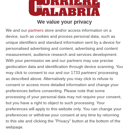
web dell’Asp: «Ben fatto. Ora assunzioni»
Il consigliere regionale: «Tornare alla
organizzazione territoriale delle Asl ed
We value your privacy
eliminare lo sciagurato accorpamento in
We and our
partners
store and/or access information on a
Asp»
device, such as cookies and process personal data, such as
unique identifiers and standard information sent by a device for
Pubblicato il: 08/03/22 – 10:23
personalised advertising and content, advertising and content
measurement, audience research and services development.
With your permission we and our partners may use precise
geolocation data and identification through device scanning. You
may click to consent to our and our 1733 partners’ processing
as described above. Alternatively you may click to refuse to
consent or access more detailed information and change your
preferences before consenting.
Please note that some
processing of your personal data may not require your consent,
but you have a right to object to such processing. Your
preferences will apply to this website only. You can change your
preferences or withdraw your consent at any time by returning
to this site and clicking the "Privacy" button at the bottom of the
webpage.
Riordino della sanità calabrese, Laghi: «Si