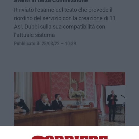
Rinviato l’esame del testo che prevede il
riordino del servizio con la creazione di 11
Asl. Dubbi sulla sua compatibilità con
l’attuale sistema
Pubblicato il: 25/03/22 – 10:39
Cosenza, Laghi alla presentazione del sito