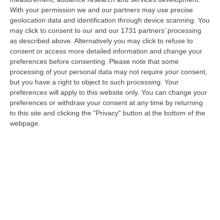
With your permission we and our partners may use precise
Ciclovia Dei Parchi Della Calabria: Al Via La Messa In Sicurezza
geolocation data and identification through device scanning. You
Del Tratto Fabrizia – Serra San Bruno
may click to consent to our and our 1731 partners’ processing
“SERRA SAN BRUNO Partono i lavori di riqualificazione e miglioramento
as described above. Alternatively you may click to refuse to
della sicurezza lungo la Ciclovia dei Parchi della Calabria, concentra…
consent or access more detailed information and change your
05 Agosto, 21:56
preferences before consenting.
Please note that some
processing of your personal data may not require your consent,
Tari, Senese: «Rendere Efficiente Il Sistema Per Ridurre I Costi
but you have a right to object to such processing. Your
preferences will apply to this website only. You can change your
Per I Cittadini E Aumentare I Salari»
preferences or withdraw your consent at any time by returning
“CATANZARO A Lamezia Terme la Tari aumenta del 6,2% per le famiglie e
to this site and clicking the "Privacy" button at the bottom of the
del 17% per le imprese; a Crotone del 6,9%; a Catanzaro dell’1,63%. A…
webpage.
05 Agosto, 21:23
Delmastro, No All’acquisizione Delle Chat. Bagarre Alla Camera
“ROMA L’Aula della Camera, a scrutinio segreto, ha confermato quanto
già votato dalla Giunta delle autorizzazioni, non consentendo alla magi…
05 Agosto, 21:07