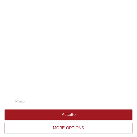
06 Agosto, 18:24
Edizioni provinciali
Catanzaro
Cosenza
Vibo Valentia
Reggio Calabria
Crotone
Rifiuto
Accetto
MORE OPTIONS
Corriere delle Calabria è una testata giornalistica di News&Com S.r.l