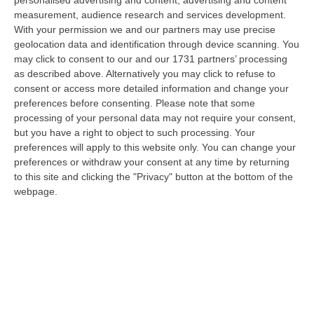
personalised advertising and content, advertising and content
Bernini ha visitato oggi la Mediterranea di Reggio Calabria, accompa…
measurement, audience research and services development.
06 Agosto, 19:49
With your permission we and our partners may use precise
geolocation data and identification through device scanning. You
L’estate Di Sangue Sulle Strade Vibonesi, Le Vite Spezzate Di
may click to consent to our and our 1731 partners’ processing
Carmelo E Andrea E Una Provincia Sotto Shock
as described above. Alternatively you may click to refuse to
consent or access more detailed information and change your
“VIBO VALENTIA Carmelo aveva 27 anni, Andrea solo 23. Due giovani vite
preferences before consenting.
Please note that some
spezzate, famiglie e comunità sconvolte in una drammatica scia di san…
processing of your personal data may not require your consent,
06 Agosto, 19:10
but you have a right to object to such processing. Your
preferences will apply to this website only. You can change your
Omicidio Di Massimo Speranza “il Brasiliano”, I Dubbi Sul
preferences or withdraw your consent at any time by returning
Mandante E Sui Luoghi Delle Riunioni
to this site and clicking the "Privacy" button at the bottom of the
“COSENZA Sono state le dichiarazioni offerte dai collaboratori di
webpage.
giustizia a consentire alla Distrettuale Antimafia di Catanzaro di ricostr…
06 Agosto, 18:24
Confagricoltura Calabria: Con Alberta Nesci Il Consorzio “Terre Di
Reggio Calabria” Guarda Al Futuro
“LAMEZIA TERME «Alberta Nesci, socia e dirigente di Confagricoltura, è
un’imprenditrice che dimostra ogni giorno di saper interpretare al me…