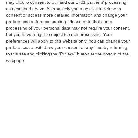
may click to consent to our and our 1731 partners’ processing
Viaggio nelle enormi difficoltà che imprese,
as described above. Alternatively you may click to refuse to
cittadini e famiglie già stanno avvertendo a
consent or access more detailed information and change your
causa dell’aumento del prezzo di gas e
preferences before consenting.
Please note that some
processing of your personal data may not require your consent,
corrente. E la sfidu…
but you have a right to object to such processing. Your
Pubblicato il: 05/09/22 – 14:01
preferences will apply to this website only. You can change your
preferences or withdraw your consent at any time by returning
to this site and clicking the "Privacy" button at the bottom of the
webpage.
Rogo all’azienda “Guglielmo”, pioggia di
solidarietà dal mondo politico e