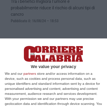
Tra i benefici migliora l’umore e
probabilmente riduce il rischio di alcuni tipi di
cancro
Pubblicato il: 16/08/24 – 18:53
We value your privacy
We and our
partners
store and/or access information on a
device, such as cookies and process personal data, such as
unique identifiers and standard information sent by a device for
personalised advertising and content, advertising and content
Il caro bollette incomincia a stritolare i
measurement, audience research and services development.
calabresi: il vento della disperazione
With your permission we and our partners may use precise
soffia sempre più forte
geolocation data and identification through device scanning. You