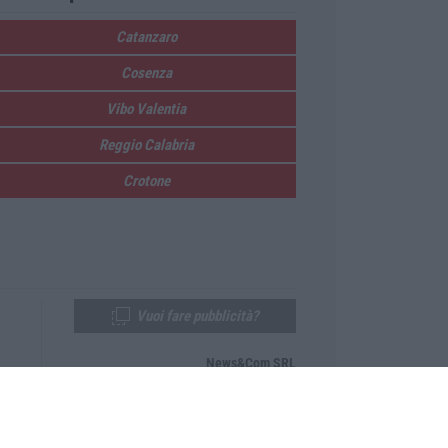
Catanzaro
Cosenza
Vibo Valentia
Reggio Calabria
Crotone
Vuoi fare pubblicità?
News&Com SRL
Telefono:
0968-53665
Email:
newsandcom@gmail.com