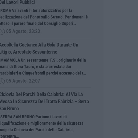
Dei Lavori Pubblici
“ROMA Va avanti l’iter autorizzativo per la
realizzazione del Ponte sullo Stretto. Per domani è
atteso il parere finale del Consiglio Superi…
05 Agosto, 23:23
Accoltella Coetaneo Alla Gola Durante Un
Litigio, Arrestato Sessantenne
“MAMMOLA Un sessantenne, F.S., originario della
piana di Gioia Tauro, è stato arrestato dai
carabinieri a Cinquefrondi perché accusato del t…
05 Agosto, 22:07
Ciclovia Dei Parchi Della Calabria: Al Via La
Messa In Sicurezza Del Tratto Fabrizia – Serra
San Bruno
“SERRA SAN BRUNO Partono i lavori di
riqualificazione e miglioramento della sicurezza
lungo la Ciclovia dei Parchi della Calabria,
concentra…