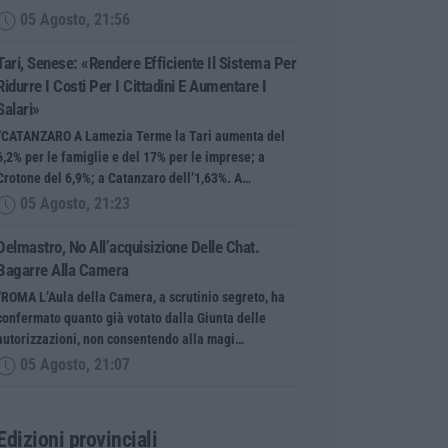
05 Agosto, 21:56
Tari, Senese: «Rendere Efficiente Il Sistema Per
Ridurre I Costi Per I Cittadini E Aumentare I
Salari»
“CATANZARO A Lamezia Terme la Tari aumenta del
6,2% per le famiglie e del 17% per le imprese; a
Crotone del 6,9%; a Catanzaro dell’1,63%. A…
05 Agosto, 21:23
Delmastro, No All’acquisizione Delle Chat.
Bagarre Alla Camera
“ROMA L’Aula della Camera, a scrutinio segreto, ha
confermato quanto già votato dalla Giunta delle
autorizzazioni, non consentendo alla magi…
05 Agosto, 21:07
Edizioni provinciali