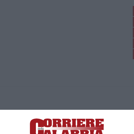
ica di News&Com S.r.l ©2012-
-2026. Tutti i diritti riservati.
ia, Lamezia Terme (CZ)
irettore responsabile Paola Militano |
Privacy